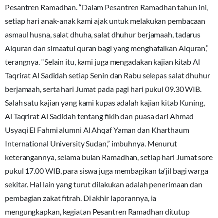
Pesantren Ramadhan. “Dalam Pesantren Ramadhan tahun ini,
setiap hari anak-anak kami ajak untuk melakukan pembacaan
asmaul husna, salat dhuha, salat dhuhur berjamaah, tadarus
Alquran dan simaatul quran bagi yang menghafalkan Alquran,”
terangnya. “Selain itu, kami juga mengadakan kajian kitab Al
Taqrirat Al Sadidah setiap Senin dan Rabu selepas salat dhuhur
berjamaah, serta hari Jumat pada pagi hari pukul 09.30 WIB.
Salah satu kajian yang kami kupas adalah kajian kitab Kuning,
Al Taqrirat Al Sadidah tentang fikih dan puasa dari Ahmad
Usyaqi El Fahmi alumni Al Ahqaf Yaman dan Kharthaum
International University Sudan,” imbuhnya. Menurut
keterangannya, selama bulan Ramadhan, setiap hari Jumat sore
pukul 17.00 WIB, para siswa juga membagikan ta’jil bagi warga
sekitar. Hal lain yang turut dilakukan adalah penerimaan dan
pembagian zakat fitrah. Di akhir laporannya, ia
mengungkapkan, kegiatan Pesantren Ramadhan ditutup