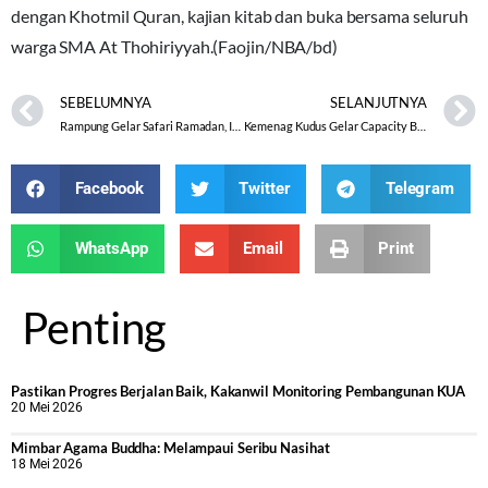
dengan Khotmil Quran, kajian kitab dan buka bersama seluruh
warga SMA At Thohiriyyah.(Faojin/NBA/bd)
SEBELUMNYA
SELANJUTNYA
Rampung Gelar Safari Ramadan, Inggit: Kepedulian Untuk Anak Yatim Harus Ditingkatkan
Kemenag Kudus Gelar Capacity Building Revitalisasi Sarana Prasarana KUA
Facebook
Twitter
Telegram
WhatsApp
Email
Print
Penting
Pastikan Progres Berjalan Baik, Kakanwil Monitoring Pembangunan KUA
20 Mei 2026
Mimbar Agama Buddha: Melampaui Seribu Nasihat
18 Mei 2026