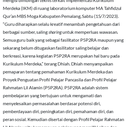
mengisi bimbingan teknis terkait Implementasi Kurikulum
Merdeka (IKM) di ruang laboratorium komputer MA Tahfidzul
Qur’an MBS Moga Kabupaten Pemalang, Sabtu (15/7/2023).
“Guru diharapkan selalu kreatif menambah pengetahuan dari
berbagai sumber, saling
sharing
untuk memperluas wawasan.
Semua guru baik yang sebagai fasilitator P5P2RA maupun yang
sekarang belum ditugaskan fasilitator saling belajar dan
berkreasi, karena kegiatan P5P2RA merupakan hal baru pada
Kurikulum Merdeka,” terang Dhiah. Dhiah menyampaikan
pemaparan tentang pemahaman Kurikulum Merdeka dan
Proyek Penguatan Profil Pelajar Pancasila dan Profil Pelajar
Rahmatan Lil Alamin (P5P2RA). P5P2RA adalah sistem
pembelajaran yang bertujuan untuk mengamati dan
menyelesaikan permasalahan berdasar potensi diri,
pemberdayaan diri, peningkatan diri, pemahaman diri, dan
peran sosial. Kemudian disertai dengan Profil Pelajar Rahmatan