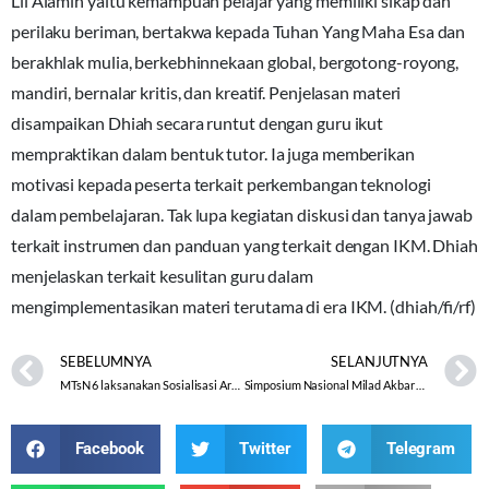
Lil Alamin yaitu kemampuan pelajar yang memiliki sikap dan
perilaku beriman, bertakwa kepada Tuhan Yang Maha Esa dan
berakhlak mulia, berkebhinnekaan global, bergotong-royong,
mandiri, bernalar kritis, dan kreatif. Penjelasan materi
disampaikan Dhiah secara runtut dengan guru ikut
mempraktikan dalam bentuk tutor. Ia juga memberikan
motivasi kepada peserta terkait perkembangan teknologi
dalam pembelajaran. Tak lupa kegiatan diskusi dan tanya jawab
terkait instrumen dan panduan yang terkait dengan IKM. Dhiah
menjelaskan terkait kesulitan guru dalam
mengimplementasikan materi terutama di era IKM. (dhiah/fi/rf)
SEBELUMNYA
SELANJUTNYA
MTsN 6 laksanakan Sosialisasi Arsip Pembelajaran Berbasis Digital
Simposium Nasional Milad Akbar 33 Tahun MAPK MAN 1 Surakarta, Kakanwil: Berikan Kontribusi Terbaik bagi Peradaban Masa Kini dan Masa Depan
Facebook
Twitter
Telegram