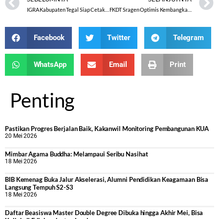
IGRA Kabupaten Tegal Siap Cetak Insan Cendekia yang Beriman dan Bertakwa
FKDT Sragen Optimis Kembangkan Madrasah Diniyah Lebih Profesional
Facebook
Twitter
Telegram
WhatsApp
Email
Print
Penting
Pastikan Progres Berjalan Baik, Kakanwil Monitoring Pembangunan KUA
20 Mei 2026
Mimbar Agama Buddha: Melampaui Seribu Nasihat
18 Mei 2026
BIB Kemenag Buka Jalur Akselerasi, Alumni Pendidikan Keagamaan Bisa
Langsung Tempuh S2-S3
18 Mei 2026
Daftar Beasiswa Master Double Degree Dibuka hingga Akhir Mei, Bisa