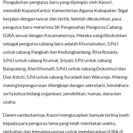
Pengukuhan pengurus baru yang dipimpin oleh Kasori,
mewakili Kepala Kantor Kementerian Agama Kabupaten Tegal
berjalan dengan lancar dan tertib. Setelah dikukuhkan, para
pengurus baru menerima SK Pengesahan Pengurus Cabang
IGRA sesuai dengan Kecamatannya. Mereka yang dikukuhkan
sebagai pengurus cabang baru adalah Khunainatun, S.Pd.I
untuk cabang Pangkah dan Kedungbanteng, Rina Rosada,
S.Pd.I untuk cabang Kramat, Sriyati, S.Pd untuk cabang
Balapulang, Alwi Khunaifi, S.Pd.I untuk cabang Dukuhturi dan
Dwi Astuti, S.Pd untuk cabang Suradadi dan Warurejo. Masing-
masing kepengurusan dilengkapi dengan sekretaris, bendahara
serta ketua bidang organisasi, pendidikan, humas, dana dan
usaha.
Dalam sambutannya, Kasori mengucapkan banyak terima kasih
kepada para pengurus lama yang telah merelakan waktu,
perhatian dan kemampuannya untuk membesarkan IGRA di