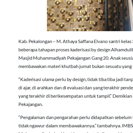
Kab. Pekalongan – M. Athaya Saffana Elvano santri kela
beberapa tahapan proses kaderisasi by design Alhamdulill
Masjid Muhammadiyah Pekajangan Gang 20. Anak seusia 
membawakan materi khutbah jumat bukan sesuatu yang ins
“Kaderisasi ulama perlu by design, tidak tiba tiba jadi ta
di ajar, di arahkan dan di evaluasi dan yang terakhir pe
yang terakhir di berikesempatan untuk tampil.” Demiki
Pekajangan.
“Pengalaman dan pengarahan perlu didapatkan sebelum t
tidak ngawur dalam membawakannya.” tambahnya. IMBS 