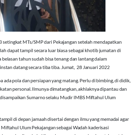
s 3 setingkat MTs/SMP dari Pekajangan setelah mendapatkan
ah dapat tampil secara luar biasa sebagai khotib jumatan di
belasan tahun sudah bisa tenang dan lantang dalam
tan datang secara tiba tiba. Jumat, 28 Januari 2022
npa ada pola dan persiapan yang matang. Perlu di bimbing, di didik,
ndekatan personal. Ilmunya dimatangkan, akhlaknya dipantau dan
an disampaikan Sumarno selaku Mudir IMBS Miftahul Ulum
ampil di depan jamaah disertai dengan ilmu yang memadai agar
Miftahul Ulum Pekajangan sebagai Wadah kaderisasi