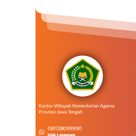
Kantor Wilayah Kementerian Agama
Provinsi Jawa Tengah
081128099990
WA Layanan