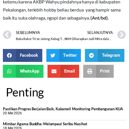
ketemu karena AKBP Wahyu pindahnya hanya di kabupaten
Pekalongan, terlebih hobby beliau berdua yang hampir sama
baik itu suka olahraga, ngopi dan sebagainya.
(Ant/bd).
SEBELUMNYA
SELANJUTNYA
Buka Rakor TU se Jateng, Kabag Tekankan ASN Kemenag Harus Bisa Hadapi Tantangan di Era Disrupsi Informasi
BKM Diharapkan Jadi Mitra dalam Memberdayakan Masjid pada Penataan Regulasi Aktual Kebimasislaman III
Facebook
Twitter
Telegram
WhatsApp
Email
Print
Penting
Pastikan Progres Berjalan Baik, Kakanwil Monitoring Pembangunan KUA
20 Mei 2026
Mimbar Agama Buddha: Melampaui Seribu Nasihat
18 Mei 2026