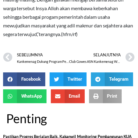
warga tersebut Insya Alloh akan membawa keberkahan
sehingga berbagai progam pemerintah dalam usaha
mewujudkan masyarakat yang adil makmur dan sejahtera akan
segera terwujud,”terangnya.(hfrn/rf)
SEBELUMNYA
SELANJUTNYA
Kankemenag Dukung Program Pemda Kota Santri Mengaji/ Ayo Mengaji Segera Dilauncing
Club Gowes ASN Kankemenag Wonogiri Silaturahmi Dengan Bupati Kudus
Facebook
Twitter
Telegram
WhatsApp
Email
Print
Penting
Pastikan Progres Berjalan Baik, Kakanwil Monitoring Pembangunan KUA