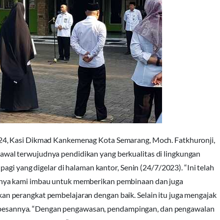
4, Kasi Dikmad Kankemenag Kota Semarang, Moch. Fatkhuronji,
al terwujudnya pendidikan yang berkualitas di lingkungan
agi yang digelar di halaman kantor, Senin (24/7/2023). “Ini telah
nya kami imbau untuk memberikan pembinaan dan juga
 perangkat pembelajaran dengan baik. Selain itu juga mengajak
r,” pesannya. “Dengan pengawasan, pendampingan, dan pengawalan