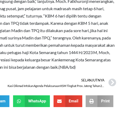
angsung dengan baik,” lanjutnya. Moch. Fatkhuronji menerangkan,
g pusat, jam pelajaran untuk madrasah masih tetap 6 hari,
tu setempat,” tuturnya. “KBM 6 hari dipilih tentu dengan
in dan TPQ tidak terdampak. Karena dengan KBM 5 hari, anak
atan Madin dan TPQ itu dilakukan pada sore hari, jika hal ini
ati surinya Madin dan TPQ,” terangnya. Oleh karenanya, pada
sah untuk turut memberikan pemahaman kepada masyarakat akan
selaku petugas haji Kota Semarang tahun 1444 H/2023 M, Moch,
resiasi kepada keluarga besar Kankemenag Kota Semarang atas
n ini bisa berjalanan dengan baik.(NBA/bd)
SELANJUTNYA
Kasi Dikmad Infokan Agenda Pelaksanaan KSM Tingkat Prov. Jateng Tahun 2023
ram
WhatsApp
Email
Print