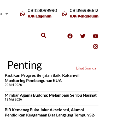
081128099990
081393986612
ta
WA Layanan
WA Pengaduan
Penting
Lihat Semua
Pastikan Progres Berjalan Baik, Kakanwil
Monitoring Pembangunan KUA
20 Mei 2026
Mimbar Agama Buddha: Melampaui Seribu Nasihat
18 Mei 2026
BIB Kemenag Buka Jalur Akselerasi, Alumni
Pendidikan Keagamaan Bisa Langsung Tempuh S2-