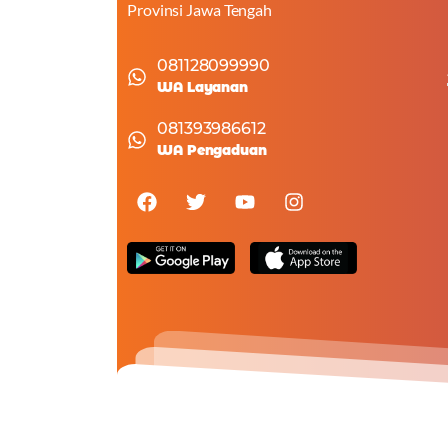
Provinsi Jawa Tengah
081128099990
WA Layanan
081393986612
WA Pengaduan