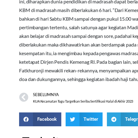
ini, diharapkan dunia pendidikan di madrasah dapat berl
KBM di madrasah masih diberlakukan 6 hari. “Dari Kemena
bahkan di hari Sabtu KBM sampai dengan pukul 15.00 wak
pertimbangan tertentu, salah satunya agar kegiatan Mad
akan belajar di madrasah sampai dengan sore, padahal kegi
diberlakukan maka dikhawatirkan akan berdampak pada m
kesempatan itu, ia mengimbau kepada pengawas madra
ketetapat Dirjen Pendis Kemenag RI. Pada bagian lain, 
Fatkhuronji mewakili rekan-rekannya, menyampaikan ap
doa dan dukungannya, sehingga kegiatan ibadah haji tahu
SEBELUMNYA
KUA Kecamatan Tugu Targetkan Seribu Sertifikasi Halal di Akhir 2023
Facebook
Twitter
Teleg