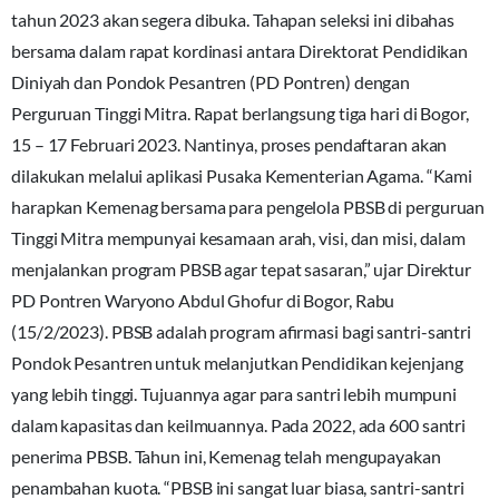
tahun 2023 akan segera dibuka. Tahapan seleksi ini dibahas
bersama dalam rapat kordinasi antara Direktorat Pendidikan
Diniyah dan Pondok Pesantren (PD Pontren) dengan
Perguruan Tinggi Mitra. Rapat berlangsung tiga hari di Bogor,
15 – 17 Februari 2023. Nantinya, proses pendaftaran akan
dilakukan melalui aplikasi Pusaka Kementerian Agama. “Kami
harapkan Kemenag bersama para pengelola PBSB di perguruan
Tinggi Mitra mempunyai kesamaan arah, visi, dan misi, dalam
menjalankan program PBSB agar tepat sasaran,” ujar Direktur
PD Pontren Waryono Abdul Ghofur di Bogor, Rabu
(15/2/2023). PBSB adalah program afirmasi bagi santri-santri
Pondok Pesantren untuk melanjutkan Pendidikan kejenjang
yang lebih tinggi. Tujuannya agar para santri lebih mumpuni
dalam kapasitas dan keilmuannya. Pada 2022, ada 600 santri
penerima PBSB. Tahun ini, Kemenag telah mengupayakan
penambahan kuota. “PBSB ini sangat luar biasa, santri-santri