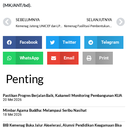
(MK/ANT/bd).
SEBELUMNYA
SELANJUTNYA
Kemenag Jateng, UNICEF dan LPA Klaten Rapatkan Barisan Cegah dan Tanggulangi Kekerasan Berbasis Gender dan Perkawinan Anak
Kemenag Fasilitasi Pembentukan Badan Usaha Milik Pesantren
Facebook
Twitter
Telegram
WhatsApp
Email
Print
Penting
Pastikan Progres Berjalan Baik, Kakanwil Monitoring Pembangunan KUA
20 Mei 2026
Mimbar Agama Buddha: Melampaui Seribu Nasihat
18 Mei 2026
BIB Kemenag Buka Jalur Akselerasi, Alumni Pendidikan Keagamaan Bisa