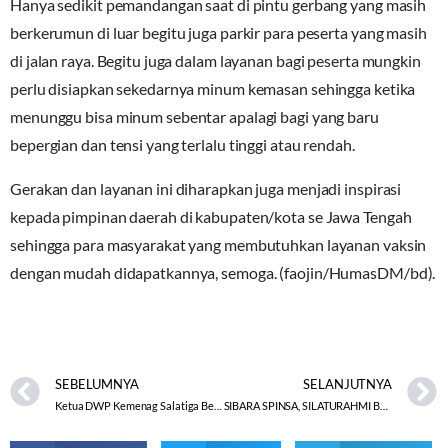
Hanya sedikit pemandangan saat di pintu gerbang yang masih
berkerumun di luar begitu juga parkir para peserta yang masih
di jalan raya. Begitu juga dalam layanan bagi peserta mungkin
perlu disiapkan sekedarnya minum kemasan sehingga ketika
menunggu bisa minum sebentar apalagi bagi yang baru
bepergian dan tensi yang terlalu tinggi atau rendah.
Gerakan dan layanan ini diharapkan juga menjadi inspirasi
kepada pimpinan daerah di kabupaten/kota se Jawa Tengah
sehingga para masyarakat yang membutuhkan layanan vaksin
dengan mudah didapatkannya, semoga. (faojin/HumasDM/bd).
SEBELUMNYA
SELANJUTNYA
Ketua DWP Kemenag Salatiga Beri Tausiyah Halal Bihalal
SIBARA SPINSA, SILATURAHMI BAKDA RAMADHAN SMP ISLAM NURUS SUNNAH