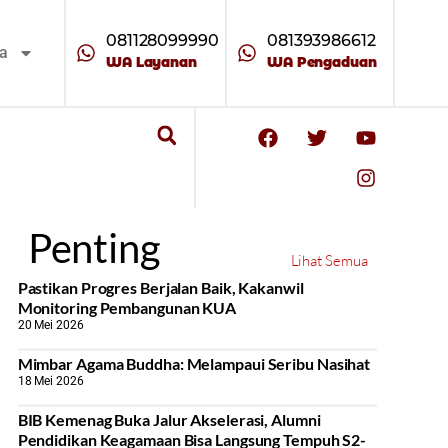
081128099990
081393986612
ta
WA Layanan
WA Pengaduan
Penting
Lihat Semua
Pastikan Progres Berjalan Baik, Kakanwil
Monitoring Pembangunan KUA
20 Mei 2026
Mimbar Agama Buddha: Melampaui Seribu Nasihat
18 Mei 2026
BIB Kemenag Buka Jalur Akselerasi, Alumni
Pendidikan Keagamaan Bisa Langsung Tempuh S2-