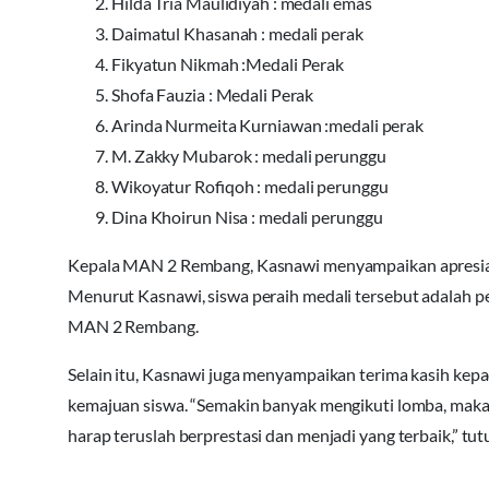
Hilda Tria Maulidiyah : medali emas
Daimatul Khasanah : medali perak
Fikyatun Nikmah :Medali Perak
Shofa Fauzia : Medali Perak
Arinda Nurmeita Kurniawan :medali perak
M. Zakky Mubarok : medali perunggu
Wikoyatur Rofiqoh : medali perunggu
Dina Khoirun Nisa : medali perunggu
Kepala MAN 2 Rembang, Kasnawi menyampaikan apresiasi a
Menurut Kasnawi, siswa peraih medali tersebut adala
MAN 2 Rembang.
Selain itu, Kasnawi juga menyampaikan terima kasih ke
kemajuan siswa. “Semakin banyak mengikuti lomba, maka 
harap teruslah berprestasi dan menjadi yang terbaik,” tut