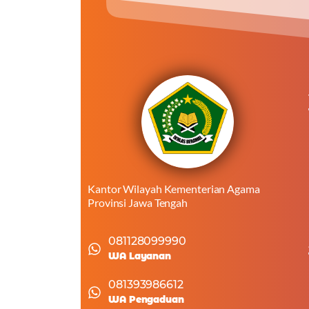
Kantor Wilayah Kementerian Agama
Provinsi Jawa Tengah
081128099990
WA Layanan
081393986612
WA Pengaduan