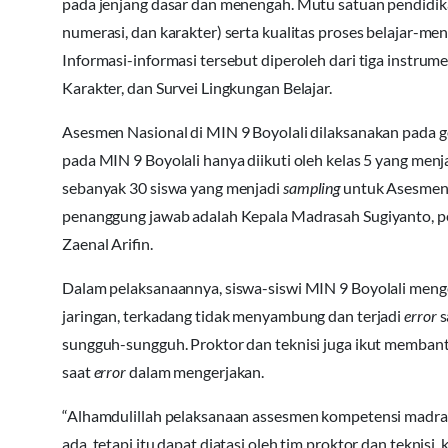
pada jenjang dasar dan menengah. Mutu satuan pendidikan 
numerasi, dan karakter) serta kualitas proses belajar-m
Informasi-informasi tersebut diperoleh dari tiga instr
Karakter, dan Survei Lingkungan Belajar.
Asesmen Nasional di MIN 9 Boyolali dilaksanakan pada
pada MIN 9 Boyolali hanya diikuti oleh kelas 5 yang menj
sebanyak 30 siswa yang menjadi
sampling
untuk Asesmen 
penanggung jawab adalah Kepala Madrasah Sugiyanto, pen
Zaenal Arifin.
Dalam pelaksanaannya, siswa-siswi MIN 9 Boyolali menge
jaringan, terkadang tidak menyambung dan terjadi
error
s
sungguh-sungguh. Proktor dan teknisi juga ikut membant
saat
error
dalam mengerjakan.
“Alhamdulillah pelaksanaan assesmen kompetensi madrasa
ada, tetapi itu dapat diatasi oleh tim proktor dan teknisi