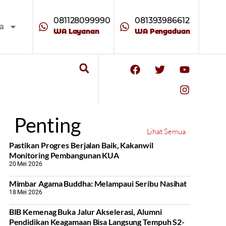
081128099990
081393986612
ta
WA Layanan
WA Pengaduan
Penting
Lihat Semua
Pastikan Progres Berjalan Baik, Kakanwil
Monitoring Pembangunan KUA
20 Mei 2026
Mimbar Agama Buddha: Melampaui Seribu Nasihat
18 Mei 2026
BIB Kemenag Buka Jalur Akselerasi, Alumni
Pendidikan Keagamaan Bisa Langsung Tempuh S2-