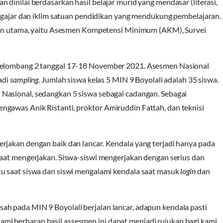
dinilai berdasarkan hasil belajar murid yang mendasar (literasi,
engajar dan iklim satuan pendidikan yang mendukung pembelajaran.
umen utama, yaitu Asesmen Kompetensi Minimum (AKM), Survei
 gelombang 2 tanggal 17-18 November 2021. Asesmen Nasional
adi
sampling
. Jumlah siswa kelas 5 MIN 9 Boyolali adalah 35 siswa.
Nasional, sedangkan 5 siswa sebagai cadangan. Sebagai
gawas Anik Ristanti, proktor Amiruddin Fattah, dan teknisi
rjakan dengan baik dan lancar. Kendala yang terjadi hanya pada
aat mengerjakan. Siswa-siswi mengerjakan dengan serius dan
u saat siswa dan siswi mengalami kendala saat masuk
login
dan
h pada MIN 9 Boyolali berjalan lancar, adapun kendala pasti
, kami berharap hasil assesmen ini dapat menjadi rujukan bagi kami