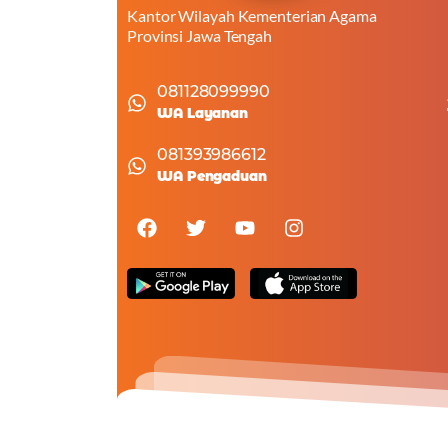
Kantor Wilayah Kementerian Agama
Provinsi Jawa Tengah
081128099990
WA Layanan
081393986612
WA Pengaduan