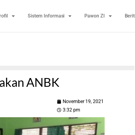
rofil
Sistem Informasi
Pawon ZI
Beri
anakan ANBK
November 19, 2021
3:32 pm