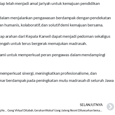
tiap lelah menjadi amal jariyah untuk kemajuan pendidikan
 dalam menjalankan pengawasan berdampak dengan pendekatan
humanis, kolaboratif, dan solutif demi kemajuan bersama.
p arahan dari Kepala Kanwil dapat menjadi pedoman sekaligus
engah untuk terus bergerak memajukan madrasah.
i kami untuk memperkuat peran pengawas dalam mendampingi
memperkuat sinergi, meningkatkan profesionalisme, dan
nar berdampak pada peningkatan mutu madrasah di seluruh Jawa
SELANJUTNYA
Kemenag Jateng Tekankan Penguatan Moderasi Beragama dalam Dialog Kerukunan oleh Kesbangpol Jateng
Gong Virtual Ditabuh, Gerakan Wakaf Uang Jateng Resmi Diluncurkan bersama Kemenag se-Jateng