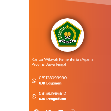
Kantor Wilayah Kementerian Agama
Provinsi Jawa Tengah
081128099990
WA Layanan
081393986612
WA Pengaduan