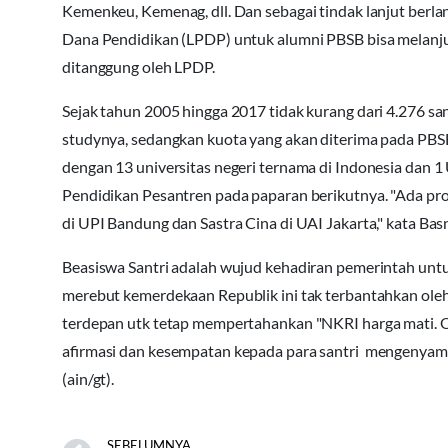
Kemenkeu, Kemenag, dll. Dan sebagai tindak lanjut berl
Dana Pendidikan (LPDP) untuk alumni PBSB bisa melanju
ditanggung oleh LPDP.
Sejak tahun 2005 hingga 2017 tidak kurang dari 4.276 s
studynya, sedangkan kuota yang akan diterima pada PBS
dengan 13 universitas negeri ternama di Indonesia dan 1 
Pendidikan Pesantren pada paparan berikutnya. "Ada prod
di UPI Bandung dan Sastra Cina di UAI Jakarta," kata Bas
‎Beasiswa Santri adalah wujud kehadiran pemerintah untuk
merebut kemerdekaan Republik ini tak terbantahkan oleh s
terdepan utk tetap mempertahankan "NKRI harga mati. O
afirmasi dan kesempatan kepada para santri mengenya
(ain/gt).
SEBELUMNYA