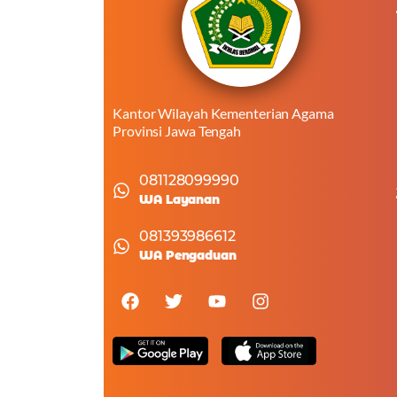
Kantor Wilayah Kementerian Agama
Provinsi Jawa Tengah
081128099990
WA Layanan
081393986612
WA Pengaduan