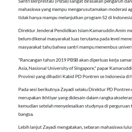
Santri Berprestasi (PBSB) sangat dirasakan pengaruh da
mahasiswa yang mampu mengarusutamakan moderasi agama
tidak hanya mampu melanjutkan program S2 di Indonesia te
Direktur Jenderal Pendidikan Islam Kamaruddin Amin me
belum dikenal masyarakat luas terutama pada level menen
masyarakat tahu bahwa santri mampu menembus universit
"Rancangan tahun 2019 PBSB akan diperluas kerja samanya 
Asia, Nasional University of Singapore," papar Kamarud
Provinsi yang dihadiri Kabid PD Pontren se Indonesia di 
Pada sesi berikutnya Zayadi selaku Direktur PD Pontre
merupakan ikhtiyar yang didesain dalam rangka akseleras
kemudian setelah menyelesaikan studynya di perguruan
bangsa.
Lebih lanjut Zayadi mengatakan, sebaran mahasiswa lulusa