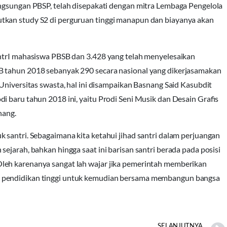
angsungan PBSP, telah disepakati dengan mitra Lembaga Pengelola
tkan study S2 di perguruan tinggi manapun dan biayanya akan
antrI mahasiswa PBSB dan 3.428 yang telah menyelesaikan
B tahun 2018 sebanyak 290 secara nasional yang dikerjasamakan
Universitas swasta, hal ini disampaikan Basnang Said Kasubdit
i baru tahun 2018 ini, yaitu Prodi Seni Musik dan Desain Grafis
nang.
 santri. Sebagaimana kita ketahui jihad santri dalam perjuangan
ejarah, bahkan hingga saat ini barisan santri berada pada posisi
leh karenanya sangat lah wajar jika pemerintah memberikan
m pendidikan tinggi untuk kemudian bersama membangun bangsa
SELANJUTNYA