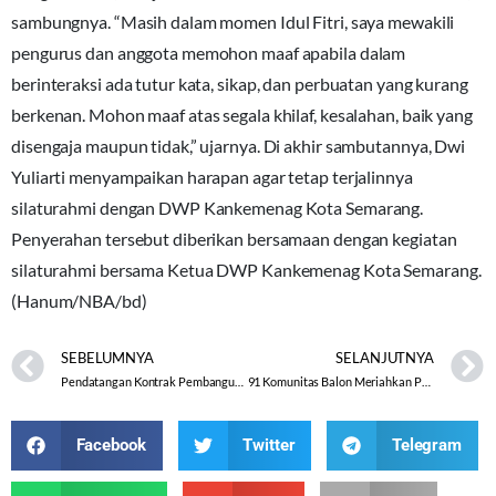
sambungnya. “Masih dalam momen Idul Fitri, saya mewakili
pengurus dan anggota memohon maaf apabila dalam
berinteraksi ada tutur kata, sikap, dan perbuatan yang kurang
berkenan. Mohon maaf atas segala khilaf, kesalahan, baik yang
disengaja maupun tidak,” ujarnya. Di akhir sambutannya, Dwi
Yuliarti menyampaikan harapan agar tetap terjalinnya
silaturahmi dengan DWP Kankemenag Kota Semarang.
Penyerahan tersebut diberikan bersamaan dengan kegiatan
silaturahmi bersama Ketua DWP Kankemenag Kota Semarang.
(Hanum/NBA/bd)
SEBELUMNYA
SELANJUTNYA
Pendatangan Kontrak Pembangunan Gedung Madrasah Dana SBSN, Kakanwil Tegaskan Jangan Ada Prosedur yang Menyalahi Aturan
91 Komunitas Balon Meriahkan Pekalongan Balloon Festival 2023
Facebook
Twitter
Telegram