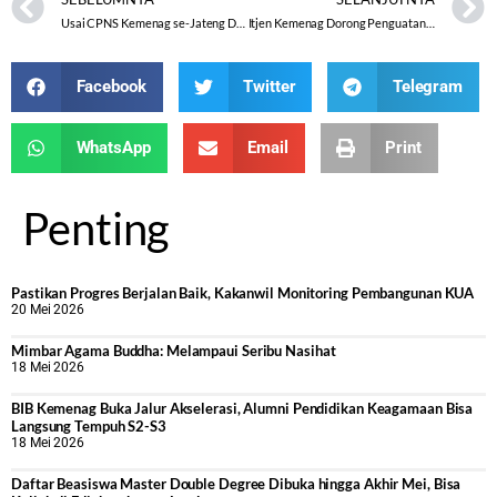
Usai CPNS Kemenag se-Jateng Dilantik, Kakanwil Tekankan: “Kita Sudah Mewakafkan Diri untuk Negara”
Itjen Kemenag Dorong Penguatan Tata Kelola Penerbitan Akta Ikrar Wakaf
Facebook
Twitter
Telegram
WhatsApp
Email
Print
Penting
Pastikan Progres Berjalan Baik, Kakanwil Monitoring Pembangunan KUA
20 Mei 2026
Mimbar Agama Buddha: Melampaui Seribu Nasihat
18 Mei 2026
BIB Kemenag Buka Jalur Akselerasi, Alumni Pendidikan Keagamaan Bisa
Langsung Tempuh S2-S3
18 Mei 2026
Daftar Beasiswa Master Double Degree Dibuka hingga Akhir Mei, Bisa