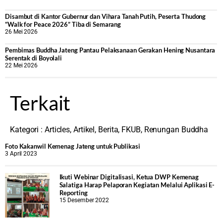
Disambut di Kantor Gubernur dan Vihara Tanah Putih, Peserta Thudong
“Walk for Peace 2026” Tiba di Semarang
26 Mei 2026
‎Pembimas Buddha Jateng Pantau Pelaksanaan Gerakan Hening Nusantara
Serentak di Boyolali
22 Mei 2026
Terkait
Kategori :
Articles
,
Artikel
,
Berita
,
FKUB
,
Renungan Buddha
Foto Kakanwil Kemenag Jateng untuk Publikasi
3 April 2023
Ikuti Webinar Digitalisasi, Ketua DWP Kemenag
Salatiga Harap Pelaporan Kegiatan Melalui Aplikasi E-
Reporting
15 Desember 2022