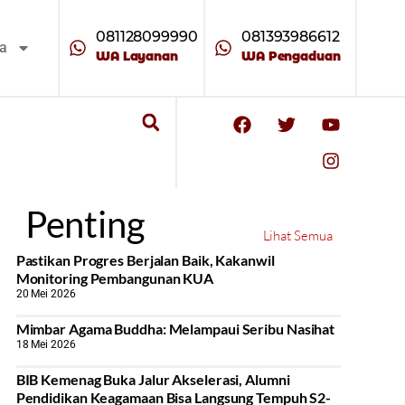
081128099990
081393986612
ta
WA Layanan
WA Pengaduan
Penting
Lihat Semua
Pastikan Progres Berjalan Baik, Kakanwil
Monitoring Pembangunan KUA
20 Mei 2026
Mimbar Agama Buddha: Melampaui Seribu Nasihat
18 Mei 2026
BIB Kemenag Buka Jalur Akselerasi, Alumni
Pendidikan Keagamaan Bisa Langsung Tempuh S2-