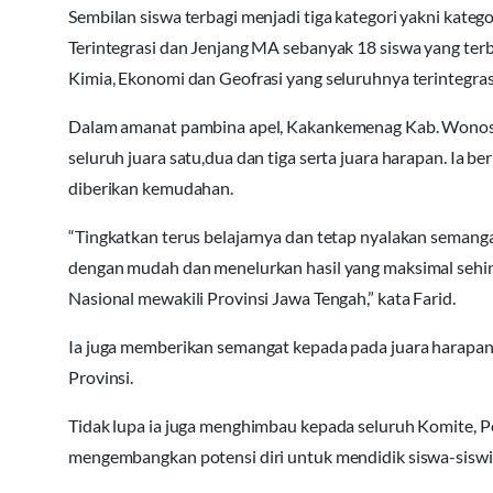
Sembilan siswa terbagi menjadi tiga kategori yakni katego
Terintegrasi dan Jenjang MA sebanyak 18 siswa yang terba
Kimia, Ekonomi dan Geofrasi yang seluruhnya terintegras
Dalam amanat pambina apel, Kakankemenag Kab. Wonos
seluruh juara satu,dua dan tiga serta juara harapan. Ia b
diberikan kemudahan.
“Tingkatkan terus belajarnya dan tetap nyalakan semang
dengan mudah dan menelurkan hasil yang maksimal sehingg
Nasional mewakili Provinsi Jawa Tengah,” kata Farid.
Ia juga memberikan semangat kepada pada juara harapan, a
Provinsi.
Tidak lupa ia juga menghimbau kepada seluruh Komite, Pe
mengembangkan potensi diri untuk mendidik siswa-siswi