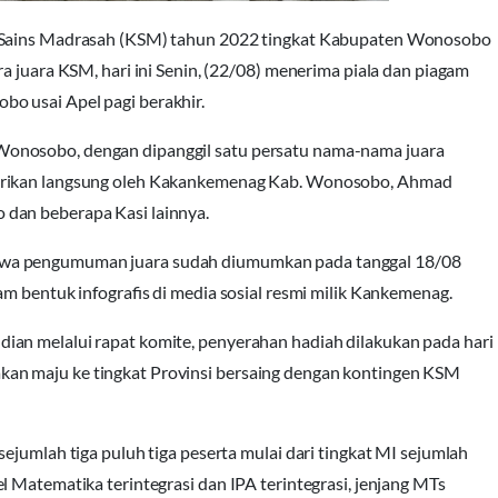
i Sains Madrasah (KSM) tahun 2022 tingkat Kabupaten Wonosobo
a juara KSM, hari ini Senin, (22/08) menerima piala dan piagam
o usai Apel pagi berakhir.
onosobo, dengan dipanggil satu persatu nama-nama juara
berikan langsung oleh Kakankemenag Kab. Wonosobo, Ahmad
dan beberapa Kasi lainnya.
hwa pengumuman juara sudah diumumkan pada tanggal 18/08
am bentuk infografis di media sosial resmi milik Kankemenag.
ian melalui rapat komite, penyerahan hadiah dilakukan pada hari
a, akan maju ke tingkat Provinsi bersaing dengan kontingen KSM
ejumlah tiga puluh tiga peserta mulai dari tingkat MI sejumlah
l Matematika terintegrasi dan IPA terintegrasi, jenjang MTs