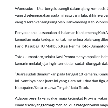
Wonosobo – Usai bergelut sengit dalam ajang kompetis
yang diselenggarakan pada minggu yang lalu, akhirnya par
yang diserahkan langsung oleh Kankemenag Kab. Wonosob
Penyerahan dilaksanakan di halaman Kankemenag Kab. W
kemudian maju ke depan untuk menerima piala yang di
Farid, Kasubag TU Mahbub, Kasi Penma Totok Jumantoro 
Totok Jumantoro, selaku Kasi Penma menyampaikan ba
kemarin melalui jejaring internet dan sudah diunggah dal
“Juara sudah diumumkan pada tanggal 18 kemarin. Kemud
ini. Nantinya pada juara ini yang juara satu, dua dan tig
Kabupaten/Kota se Jawa Tengah,” kata Totok.
Adapun peserta yang akan maju ketingkat Provinsi yakni s
enam siswa yang terbagi menjadi dua kategori yakni mape