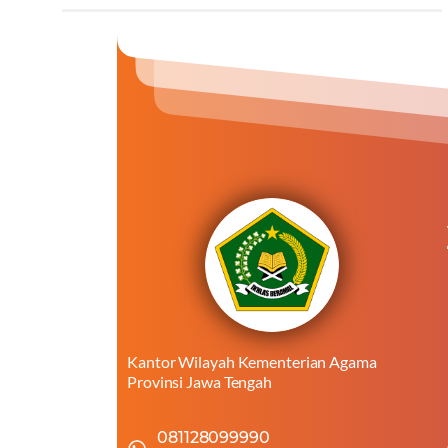
Kantor Wilayah Kementerian Agama
Provinsi Jawa Tengah
081128099990