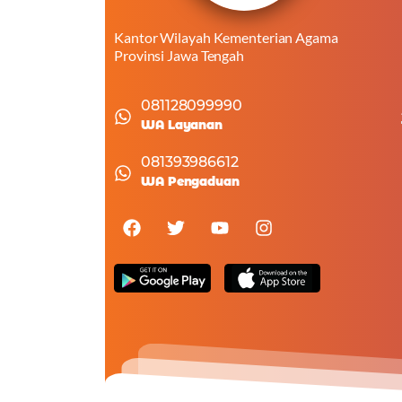
Kantor Wilayah Kementerian Agama
Provinsi Jawa Tengah
081128099990
WA Layanan
081393986612
WA Pengaduan