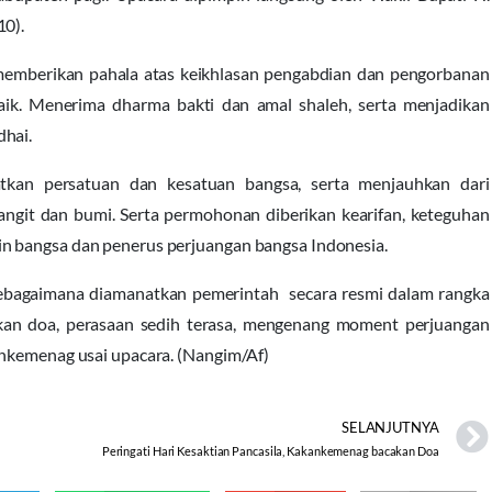
10).
emberikan pahala atas keikhlasan pengabdian dan pengorbanan
ik. Menerima dharma bakti dan amal shaleh, serta menjadikan
dhai.
tkan persatuan dan kesatuan bangsa, serta menjauhkan dari
angit dan bumi. Serta permohonan diberikan kearifan, keteguhan
n bangsa dan penerus perjuangan bangsa Indonesia.
ebagaimana diamanatkan pemerintah secara resmi dalam rangka
kan doa, perasaan sedih terasa, mengenang moment perjuangan
ankemenag usai upacara. (Nangim/Af)
SELANJUTNYA
Peringati Hari Kesaktian Pancasila, Kakankemenag bacakan Doa