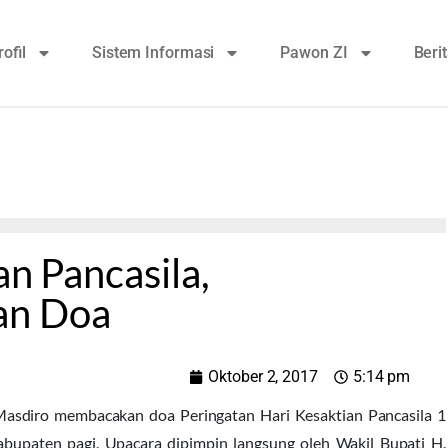
rofil
Sistem Informasi
Pawon ZI
Beri
an Pancasila,
an Doa
Oktober 2, 2017
5:14 pm
sdiro membacakan doa Peringatan Hari Kesaktian Pancasila 1
abupaten pagi. Upacara dipimpin langsung oleh Wakil Bupati H.