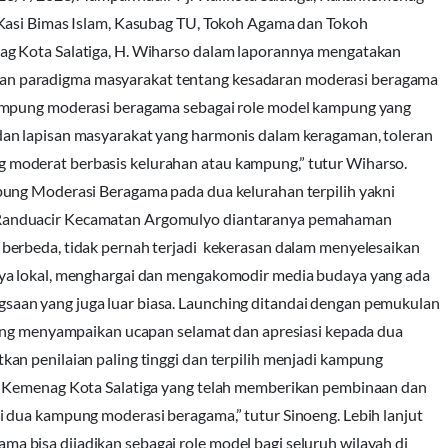
 Kasi Bimas Islam, Kasubag TU, Tokoh Agama dan Tokoh
ag Kota Salatiga, H. Wiharso dalam laporannya mengatakan
n paradigma masyarakat tentang kesadaran moderasi beragama
Kampung moderasi beragama sebagai role model kampung yang
an lapisan masyarakat yang harmonis dalam keragaman, toleran
moderat berbasis kelurahan atau kampung,” tutur Wiharso.
pung Moderasi Beragama pada dua kelurahan terpilih yakni
Randuacir Kecamatan Argomulyo diantaranya pemahaman
berbeda, tidak pernah terjadi kekerasan dalam menyelesaikan
aya lokal, menghargai dan mengakomodir media budaya yang ada
aan yang juga luar biasa. Launching ditandai dengan pemukulan
yang menyampaikan ucapan selamat dan apresiasi kepada dua
an penilaian paling tinggi dan terpilih menjadi kampung
n Kemenag Kota Salatiga yang telah memberikan pembinaan dan
 dua kampung moderasi beragama,” tutur Sinoeng. Lebih lanjut
 bisa dijadikan sebagai role model bagi seluruh wilayah di