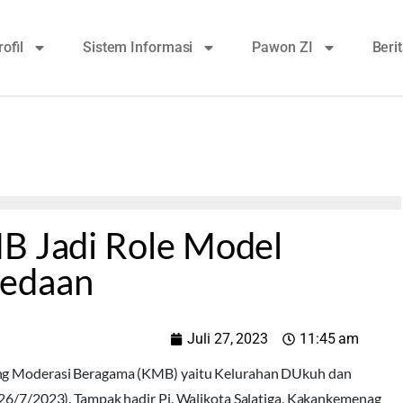
rofil
Sistem Informasi
Pawon ZI
Beri
MB Jadi Role Model
bedaan
Juli 27, 2023
11:45 am
pung Moderasi Beragama (KMB) yaitu Kelurahan DUkuh dan
(26/7/2023). Tampak hadir Pj. Walikota Salatiga, Kakankemenag