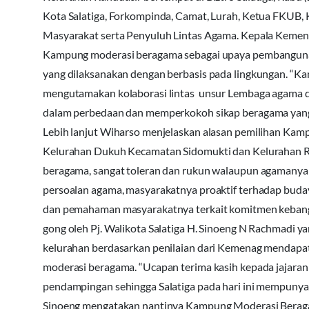
Kota Salatiga, Forkompinda, Camat, Lurah, Ketua FKUB,
Masyarakat serta Penyuluh Lintas Agama. Kepala Kemen
Kampung moderasi beragama sebagai upaya pembanguna
yang dilaksanakan dengan berbasis pada lingkungan. “
mengutamakan kolaborasi lintas unsur Lembaga agama d
dalam perbedaan dan memperkokoh sikap beragama yang 
Lebih lanjut Wiharso menjelaskan alasan pemilihan Kam
Kelurahan Dukuh Kecamatan Sidomukti dan Kelurahan 
beragama, sangat toleran dan rukun walaupun agamanya 
persoalan agama, masyarakatnya proaktif terhadap bud
dan pemahaman masyarakatnya terkait komitmen kebangs
gong oleh Pj. Walikota Salatiga H. Sinoeng N Rachmadi 
kelurahan berdasarkan penilaian dari Kemenag mendapatk
moderasi beragama. “Ucapan terima kasih kepada jajara
pendampingan sehingga Salatiga pada hari ini mempunyai
Sinoeng mengatakan nantinya Kampung Moderasi Beragama