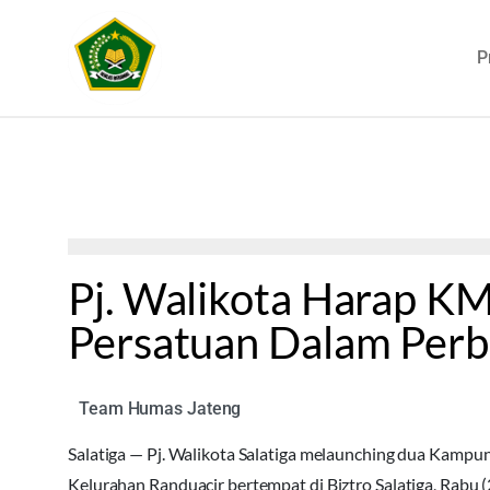
P
Pj. Walikota Harap K
Persatuan Dalam Per
Team Humas Jateng
Salatiga — Pj. Walikota Salatiga melaunching dua Kam
Kelurahan Randuacir bertempat di Biztro Salatiga, Rabu 