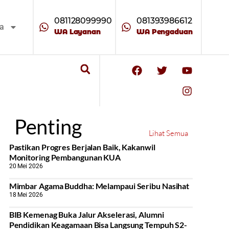
081128099990
081393986612
ta
WA Layanan
WA Pengaduan
Penting
Lihat Semua
Pastikan Progres Berjalan Baik, Kakanwil
Monitoring Pembangunan KUA
20 Mei 2026
Mimbar Agama Buddha: Melampaui Seribu Nasihat
18 Mei 2026
BIB Kemenag Buka Jalur Akselerasi, Alumni
Pendidikan Keagamaan Bisa Langsung Tempuh S2-