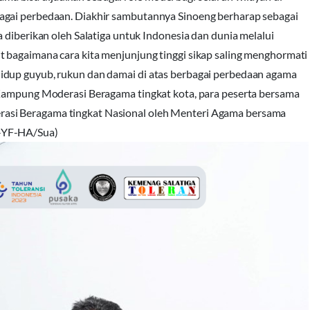
agai perbedaan. Diakhir sambutannya Sinoeng berharap sebagai
 diberikan oleh Salatiga untuk Indonesia dan dunia melalui
 bagaimana cara kita menjunjung tinggi sikap saling menghormati
idup guyub, rukun dan damai di atas berbagai perbedaan agama
 Kampung Moderasi Beragama tingkat kota, para peserta bersama
asi Beragama tingkat Nasional oleh Menteri Agama bersama
K-YF-HA/Sua)