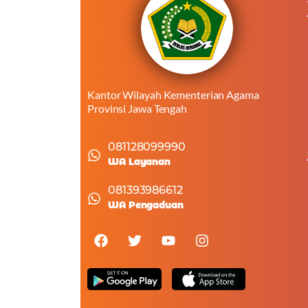
Kantor Wilayah Kementerian Agama
Provinsi Jawa Tengah
081128099990
WA Layanan
081393986612
WA Pengaduan