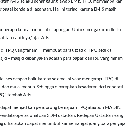
to staf PAIS, selaku penanggung jawab EMIS TPQ, menyampaikan
rbagai kendala dilapangan. Hal ini terjadi karena EMIS masih
beberapa kendala muncul dilapangan. Untuk mengakomodir itu
litan nantinya,” ujar Aris.
di TPQ yang faham IT membuat para uztad di TPQ sedikit
jid – masjid kebanyakan adalah para bapak dan ibu yang minim
diakses dengan baik, karena selama ini yang mengampu TPQ di
sudah mulai menua. Sehingga diharapkan kesadaran dari generasi
PQ,“ tambah Aris
ya dapat menjadikan pendorong kemajuan TPQ ataupun MADIN,
a kendala operasional dan SDM uztad/ah. Kedepan Uztad/ah yang
yang diharapkan dapat menumbuhkan semangat juang para pengajar