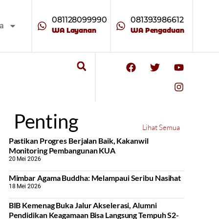
081128099990
081393986612
ta
WA Layanan
WA Pengaduan
Penting
Lihat Semua
Pastikan Progres Berjalan Baik, Kakanwil
Monitoring Pembangunan KUA
20 Mei 2026
Mimbar Agama Buddha: Melampaui Seribu Nasihat
18 Mei 2026
BIB Kemenag Buka Jalur Akselerasi, Alumni
Pendidikan Keagamaan Bisa Langsung Tempuh S2-