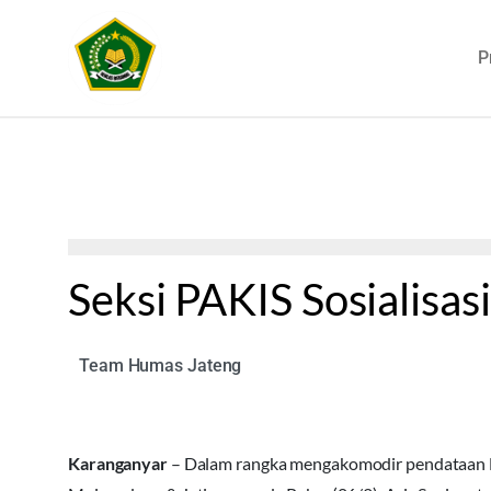
P
Seksi PAKIS Sosialis
Team Humas Jateng
Karanganyar
– Dalam rangka mengakomodir pendataan E