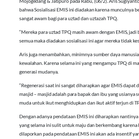
Mojogedang & Jatipuro pada Rabu, (06/2). Aris Sugiyan
bahwa Sosialisasi EMIS ini diadakan karena munculnya be
sangat awam bagi para uztad dan uztazah TPQ.
“Mereka para uztad TPQ masih awam dengan EMIS, jadi 
semua maka diadakan sosialisasi ini agar mereka tidak kesu
Aris juga menambahkan, minimnya sumber daya manusia 
kewalahan. Karena selama ini yang mengampu TPQ di mas
generasi mudanya.
“Regenerasi saat ini sangat diharapkan agar EMIS dapat 
masjid – masjid adalah para bapak dan ibu yang usianya 
muda untuk ikut menghidupkan dan ikut aktif terjun di T
Dengan adanya pendataan EMIS ini diharapkan nantin
yang selama ini sulit untuk maju dan berkembang karen
dilaporkan pada pendataan EMIS ini akan ada insentif 