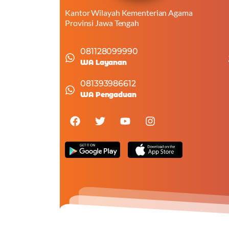
Kantor Wilayah Kementerian Agama
Provinsi Jawa Tengah
081128099990
WA Layanan
081393986612
WA Pengaduan