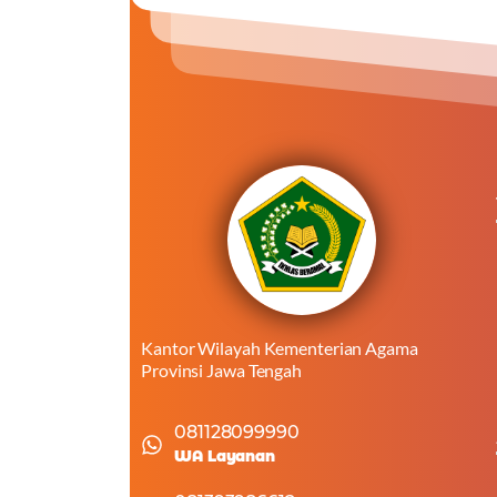
Kantor Wilayah Kementerian Agama
Provinsi Jawa Tengah
081128099990
WA Layanan