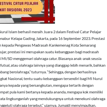
ul Islam berhasil meraih Juara 2 dalam Festival Catur Pelajar
nabur Kelapa Gading, Jakarta, pada 16 September 2023. Prestasi
slam kepada Pengawas Madrasah Kankemenag Kota Semarang
ujar, prestasi ini merupakan suatu kebanggaan bagi madrasah
si MI/SD menggemari olahraga catur. Biasanya anak-anak seusia
 futsal, atau olahraga lainnya yang dianggap lebih menarik, bahkan
bang berolahraga,” tuturnya. “Sehingga, dengan berhasilnya
at Nasional, tentu suatu kebanggaan tersendiri bagi MI Nurul
tanya kepada yang bersangkutan, mengapa tertarik dengan
“Sempat pula kami bertanya kepada ananda, mengapa kok memiliki
yata lingkunganlah yang mendukungnya untuk menekuni olahraga
ggeluti olahraga tersebut,” ujarnya. Jumaidi menyimpulkan,