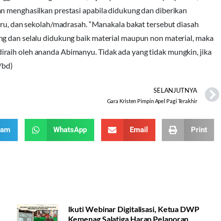
an menghasilkan prestasi apabila didukung dan diberikan
guru, dan sekolah/madrasah. “Manakala bakat tersebut diasah
ng dan selalu didukung baik material maupun non material, maka
raih oleh ananda Abimanyu. Tidak ada yang tidak mungkin, jika
/bd)
SELANJUTNYA
Gara Kristen Pimpin Apel Pagi Terakhir
ram
WhatsApp
Email
Print
Ikuti Webinar Digitalisasi, Ketua DWP
Kemenag Salatiga Harap Pelaporan