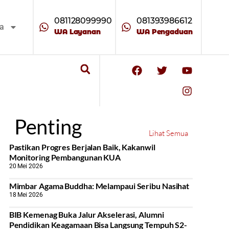
081128099990
081393986612
ta
WA Layanan
WA Pengaduan
Penting
Lihat Semua
Pastikan Progres Berjalan Baik, Kakanwil
Monitoring Pembangunan KUA
20 Mei 2026
Mimbar Agama Buddha: Melampaui Seribu Nasihat
18 Mei 2026
BIB Kemenag Buka Jalur Akselerasi, Alumni
Pendidikan Keagamaan Bisa Langsung Tempuh S2-