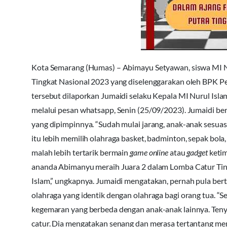
Kota Semarang (Humas) – Abimayu Setyawan, siswa MI Nur
Tingkat Nasional 2023 yang diselenggarakan oleh BPK Pe
tersebut dilaporkan Jumaidi selaku Kepala MI Nurul I
melalui pesan whatsapp, Senin (25/09/2023). Jumaidi ber
yang dipimpinnya. “Sudah mulai jarang, anak-anak sesua
itu lebih memilih olahraga basket, badminton, sepak bola,
malah lebih tertarik bermain
game online
atau
gadget
ketim
ananda Abimanyu meraih Juara 2 dalam Lomba Catur Tingk
Islam,” ungkapnya. Jumaidi mengatakan, pernah pula ber
olahraga yang identik dengan olahraga bagi orang tua. 
kegemaran yang berbeda dengan anak-anak lainnya. Ten
catur. Dia mengatakan senang dan merasa tertantang men