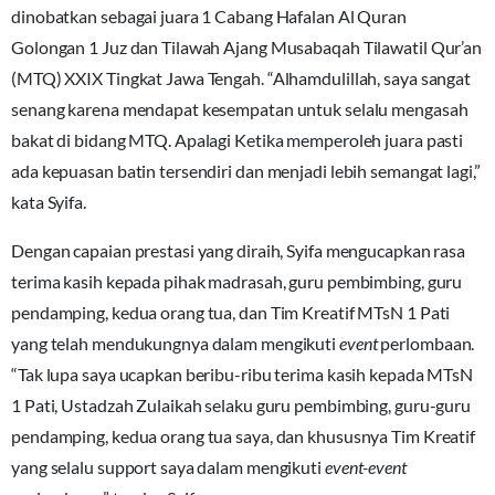
dinobatkan sebagai juara 1 Cabang Hafalan Al Quran
Golongan 1 Juz dan Tilawah Ajang Musabaqah Tilawatil Qur’an
(MTQ) XXIX Tingkat Jawa Tengah. “Alhamdulillah, saya sangat
senang karena mendapat kesempatan untuk selalu mengasah
bakat di bidang MTQ. Apalagi Ketika memperoleh juara pasti
ada kepuasan batin tersendiri dan menjadi lebih semangat lagi,”
kata Syifa.
Dengan capaian prestasi yang diraih, Syifa mengucapkan rasa
terima kasih kepada pihak madrasah, guru pembimbing, guru
pendamping, kedua orang tua, dan Tim Kreatif MTsN 1 Pati
yang telah mendukungnya dalam mengikuti
event
perlombaan.
“Tak lupa saya ucapkan beribu-ribu terima kasih kepada MTsN
1 Pati, Ustadzah Zulaikah selaku guru pembimbing, guru-guru
pendamping, kedua orang tua saya, dan khususnya Tim Kreatif
yang selalu support saya dalam mengikuti
event-event