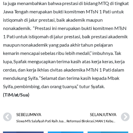
Ia juga menambahkan bahwa prestasi di bidang MTQ di tingkat
Jawa Tengah merupakan bukti komitmen MTsN 1 Pati untuk
istiqomah di jalur prestasi, baik akademik maupun
nonakademik. “Prestasi ini merupakan bukti komitmen MTsN
1 Pati untuk istiqomah di jalur prestasi, baik prestasi akademik
maupun nonakademik yang pada akhir tahun pelajaran
kemarin mencapai sebelas ribu lebih medali,” imbuhnya. Tak
lupa, Syafak mengucapkan terima kasih atas kerja keras, kerja
cerdas, dan kerja ikhlas civitas akademika MTsN 1 Pati dalam
mendukung Syifa. “Selamat dan terima kasih kepada Mbak
Syifa, pembimbing, dan orang tuanya,” tutur Syafak.
(TiM/at/Sua)
SEBELUMNYA
SELANJUTNYA
Siswa MTs Salafiyah Pati Raih Juara MTQ Tingkat Provinsi Jawa Tengah
Reformasi Birokrasi, MAN 1 Kebumen Adakan Sosialisasi Pembangunan Zona Integritas