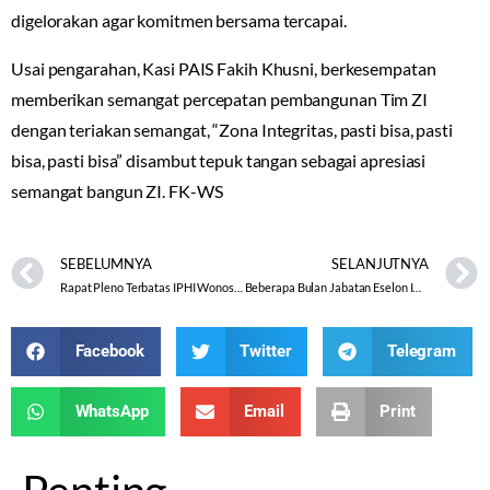
digelorakan agar komitmen bersama tercapai.
Usai pengarahan, Kasi PAIS Fakih Khusni, berkesempatan
memberikan semangat percepatan pembangunan Tim ZI
dengan teriakan semangat, “Zona Integritas, pasti bisa, pasti
bisa, pasti bisa” disambut tepuk tangan sebagai apresiasi
semangat bangun ZI. FK-WS
SEBELUMNYA
SELANJUTNYA
Rapat Pleno Terbatas IPHI Wonosobo, Bupati dan Kakankemenag Hadir
Beberapa Bulan Jabatan Eselon IV Kosong, Wiyono Dilantik Menjadi Kasi PD Pontren Kankemenag Sragen
Facebook
Twitter
Telegram
WhatsApp
Email
Print