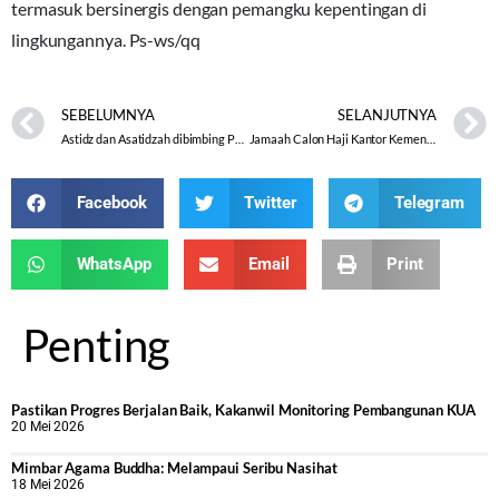
termasuk bersinergis dengan pemangku kepentingan di
lingkungannya. Ps-ws/qq
SEBELUMNYA
SELANJUTNYA
Astidz dan Asatidzah dibimbing Pemulasaran Jenazah Oleh Kankemenag
Jamaah Calon Haji Kantor Kemenag Kabupaten Wonosobo Terima Vaksinasi Covid19
Facebook
Twitter
Telegram
WhatsApp
Email
Print
Penting
Pastikan Progres Berjalan Baik, Kakanwil Monitoring Pembangunan KUA
20 Mei 2026
Mimbar Agama Buddha: Melampaui Seribu Nasihat
18 Mei 2026