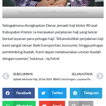
Danar, jemaah haji kloter 80 asal Kabupaten Klaten.
Sebagaimana diungkapkan Danar, jemaah haji kloter 80 asal
Kabupaten Klaten. Ia merasakan perjalanan haji yang lancar
berkat layanan para petugas haji. “Alhamdulillah perjalanan haji
kami sangat lancar. Baik transportasi, konsumsi, hingga petugas
pembimbing ibadah. Kami dapat melaksanakan urutan ibadah
dengan nyaman,” katanya. –iq/hd/at
SEBELUMNYA
SELANJUTNYA
Update Informasi Haji, 20 Juli 2024
KBIHU Yasin Sragen : Layanan Petugas Jadikan Ibadah Lebih Nyaman
Facebook
Twitter
Telegram
WhatsApp
Email
Print