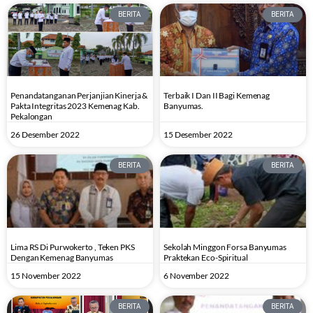
BERITA
BERITA
Penandatanganan Perjanjian Kinerja &
Terbaik I Dan II Bagi Kemenag
Pakta Integritas 2023 Kemenag Kab.
Banyumas.
Pekalongan
26 Desember 2022
15 Desember 2022
BERITA
BERITA
Lima RS Di Purwokerto , Teken PKS
Sekolah Minggon Forsa Banyumas
Dengan Kemenag Banyumas
Praktekan Eco-Spiritual
15 November 2022
6 November 2022
BERITA
BERITA