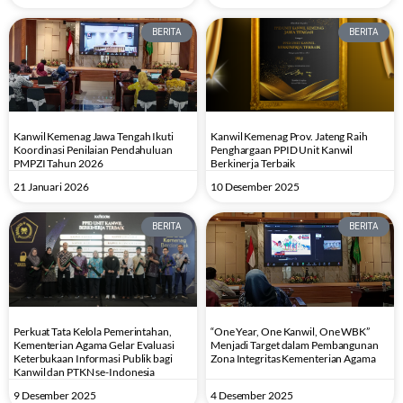
BERITA
BERITA
Kanwil Kemenag Jawa Tengah Ikuti
Kanwil Kemenag Prov. Jateng Raih
Koordinasi Penilaian Pendahuluan
Penghargaan PPID Unit Kanwil
PMPZI Tahun 2026
Berkinerja Terbaik
21 Januari 2026
10 Desember 2025
BERITA
BERITA
Perkuat Tata Kelola Pemerintahan,
“One Year, One Kanwil, One WBK”
Kementerian Agama Gelar Evaluasi
Menjadi Target dalam Pembangunan
Keterbukaan Informasi Publik bagi
Zona Integritas Kementerian Agama
Kanwil dan PTKN se-Indonesia
9 Desember 2025
4 Desember 2025