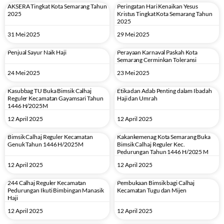
AKSERA Tingkat Kota Semarang Tahun
Peringatan Hari Kenaikan Yesus
2025
Kristus Tingkat Kota Semarang Tahun
2025
31 Mei 2025
29 Mei 2025
Penjual Sayur Naik Haji
Perayaan Karnaval Paskah Kota
Semarang Cerminkan Toleransi
24 Mei 2025
23 Mei 2025
Kasubbag TU Buka Bimsik Calhaj
Etika dan Adab Penting dalam Ibadah
Reguler Kecamatan Gayamsari Tahun
Haji dan Umrah
1446 H/2025M
12 April 2025
12 April 2025
Bimsik Calhaj Reguler Kecamatan
Kakankemenag Kota Semarang Buka
Genuk Tahun 1446 H/2025M
Bimsik Calhaj Reguler Kec.
Pedurungan Tahun 1446 H/2025 M
12 April 2025
12 April 2025
244 Calhaj Reguler Kecamatan
Pembukaan Bimsik bagi Calhaj
Pedurungan Ikuti Bimbingan Manasik
Kecamatan Tugu dan Mijen
Haji
12 April 2025
12 April 2025