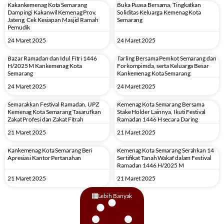
Kakankemenag Kota Semarang
Buka Puasa Bersama, Tingkatkan
Dampingi Kakanwil Kemenag Prov.
Soliditas Keluarga Kemenag Kota
Jateng, Cek Kesiapan Masjid Ramah
Semarang
Pemudik
24 Maret 2025
24 Maret 2025
Bazar Ramadan dan Idul Fitri 1446
Tarling Bersama Pemkot Semarang dan
H/2025 M Kankemenag Kota
Forkompimda, serta Keluarga Besar
Semarang
Kankemenag Kota Semarang
24 Maret 2025
24 Maret 2025
Semarakkan Festival Ramadan, UPZ
Kemenag Kota Semarang Bersama
Kemenag Kota Semarang Tasarufkan
Stake Holder Lainnya, Ikuti Festival
Zakat Profesi dan Zakat Fitrah
Ramadan 1446 H secara Daring
21 Maret 2025
21 Maret 2025
Kankemenag Kota Semarang Beri
Kemenag Kota Semarang Serahkan 14
Apresiasi Kantor Pertanahan
Sertifikat Tanah Wakaf dalam Festival
Ramadan 1446 H/2025 M
21 Maret 2025
21 Maret 2025
Lebih Banyak