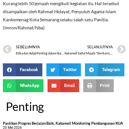
Kurang lebih 50 jemaah mengikuti kegiatan itu. Hal tersebut
disampaikan oleh Rahmat Hidayat, Penyuluh Agama Islam
Kankemenag Kota Semarang selaku salah satu Panitia.
(Imron/Rahmat/Nba)
SEBELUMNYA
SELANJUTNYA
Etika dan Adab Penting dalam Ibadah Haji dan Umrah
Kakanwil Saiful Mujab: “Berikan Layanan yang Berdampak pada Umat”
Facebook
Twitter
Telegram
WhatsApp
Email
Print
Penting
Pastikan Progres Berjalan Baik, Kakanwil Monitoring Pembangunan KUA
20 Mei 2026