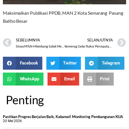
Maksimalkan Publikasi PPDB, MAN 2 Kota Semarang Pasang
Baliho Besar
SEBELUMNYA
SELANJUTNYA
Siswa MTsN 4 Rembang Sabet Medali Emas pada Ajang KKBI 2022
Kemenag Gelar Rakor Percepatan Serapan Anggaran 2022
Facebook
Twitter
Telegram
WhatsApp
Email
Print
Penting
Pastikan Progres Berjalan Baik, Kakanwil Monitoring Pembangunan KUA
20 Mei 2026