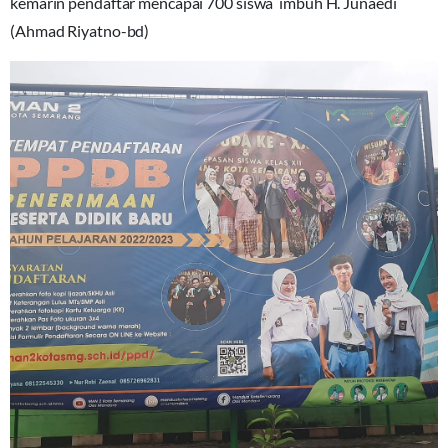
kemarin pendaftar mencapai 700 siswa imbuh H. Junaedi
(Ahmad Riyatno-bd)