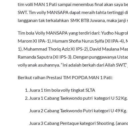
tim volli MAN 1 Pati sampai menembus final akan saya bel
SWT. Tim volly MANSAPA dapat meraih tahta tertinggi d
langganan tak terkalahkan SMK BTB Juwana, maka janji 
Tim bola Volly MANSAPA yang terdiri dari: Yudho Nugroh
Marom XI IPA-1), Humam Shofia Nurus Syifa (XI IPA-4), 
1), Muhammad Thoriq Aziz XI IPS-2), David Maulana Ma
Ramanda Saputra (XI IPS-3). Dengan punggawanya Ustadz
volly anak asuhannya. “Ini adalah berkah dari Allah SWT,” 
Berikut raihan Prestasi TIM POPDA MAN 1 Pati:
Juara 1 tim bola volly tingkat SLTA
Juara 1 Cabang Taekwondo putri kategori U 52 Kg.
Juara 2 Cabang Taekwondo Putri kategori U 49 Kg.
Juara 3 Cabang Pentaque kategori Shooting. (anand