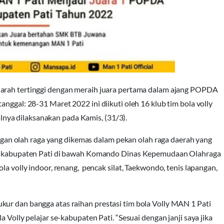
jarah tertinggi dengan meraih juara pertama dalam ajang POPDA
nggal: 28-31 Maret 2022 ini diikuti oleh 16 klub tim bola volly
ya dilaksanakan pada Kamis, (31/3).
n olah raga yang dikemas dalam pekan olah raga daerah yang
 di kabupaten Pati di bawah Komando Dinas Kepemudaan Olahraga
la volly indoor, renang, pencak silat, Taekwondo, tenis lapangan,
kur dan bangga atas raihan prestasi tim bola Volly MAN 1 Pati
 Volly pelajar se-kabupaten Pati. “Sesuai dengan janji saya jika