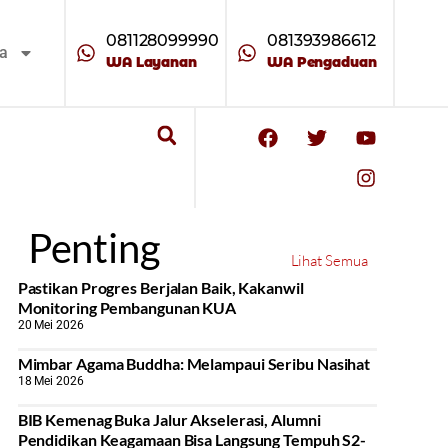
081128099990
081393986612
ta
WA Layanan
WA Pengaduan
Penting
Lihat Semua
Pastikan Progres Berjalan Baik, Kakanwil
Monitoring Pembangunan KUA
20 Mei 2026
Mimbar Agama Buddha: Melampaui Seribu Nasihat
18 Mei 2026
BIB Kemenag Buka Jalur Akselerasi, Alumni
Pendidikan Keagamaan Bisa Langsung Tempuh S2-