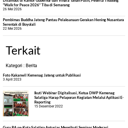
Disambut di Kantor Gubernur dan Vihara Tanah Putih, Peserta Thudong
“Walk for Peace 2026” Tiba di Semarang
26 Mei 2026
‎Pembimas Buddha Jateng Pantau Pelaksanaan Gerakan Hening Nusantara
Serentak di Boyolali
22 Mei 2026
Terkait
Kategori :
Berita
Foto Kakanwil Kemenag Jateng untuk Publikasi
3 April 2023
Ikuti Webinar Digitalisasi, Ketua DWP Kemenag
Salatiga Harap Pelaporan Kegiatan Melalui Aplikasi E-
Reporting
15 Desember 2022
Guru RA se-Kota Salatiga Antusias Mengikuti Seminar Moderasi