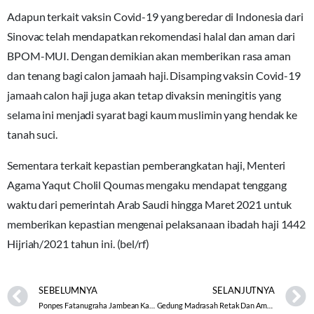
Adapun terkait vaksin Covid-19 yang beredar di Indonesia dari
Sinovac telah mendapatkan rekomendasi halal dan aman dari
BPOM-MUI. Dengan demikian akan memberikan rasa aman
dan tenang bagi calon jamaah haji. Disamping vaksin Covid-19
jamaah calon haji juga akan tetap divaksin meningitis yang
selama ini menjadi syarat bagi kaum muslimin yang hendak ke
tanah suci.
Sementara terkait kepastian pemberangkatan haji, Menteri
Agama Yaqut Cholil Qoumas mengaku mendapat tenggang
waktu dari pemerintah Arab Saudi hingga Maret 2021 untuk
memberikan kepastian mengenai pelaksanaan ibadah haji 1442
Hijriah/2021 tahun ini. (bel/rf)
SEBELUMNYA
SELANJUTNYA
Ponpes Fatanugraha Jambean Kalibeber Wonosobo Laksanakan Ujian Tingkat Wustha
Gedung Madrasah Retak Dan Ambles, Siswa Bersekolah Di Rumah Warga