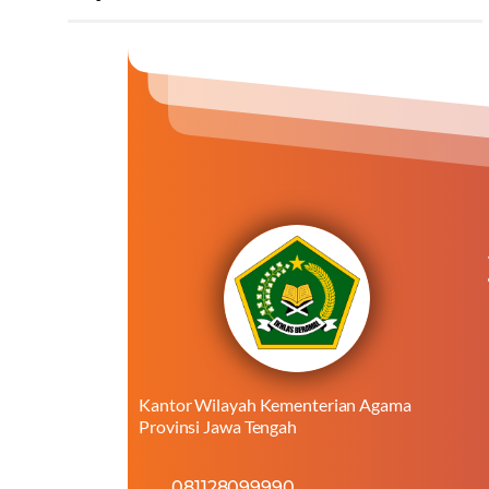
Kantor Wilayah Kementerian Agama
Provinsi Jawa Tengah
081128099990