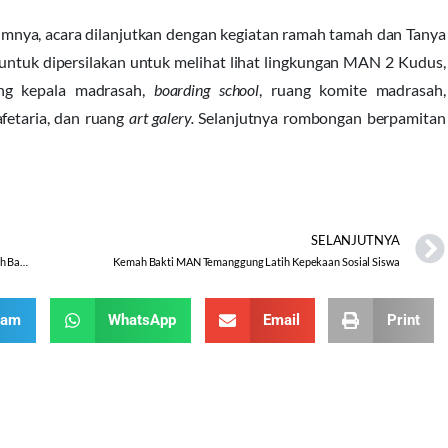
umnya, acara dilanjutkan dengan kegiatan ramah tamah dan Tanya
 untuk dipersilakan untuk melihat lihat lingkungan MAN 2 Kudus,
ang kepala madrasah,
boarding school
, ruang komite madrasah,
afetaria, dan ruang
art galery.
Selanjutnya rombongan berpamitan
SELANJUTNYA
Orientasi Lapangan Workshop Guru Matematika MA Se-Jateng/Diy Oleh Balai Diklat Di MAN 2 Kudus
Kemah Bakti MAN Temanggung Latih Kepekaan Sosial Siswa
ram
WhatsApp
Email
Print