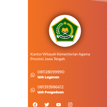
Kantor Wilayah Kementerian Agama
Provinsi Jawa Tengah
081128099990
WA Layanan
081393986612
WA Pengaduan