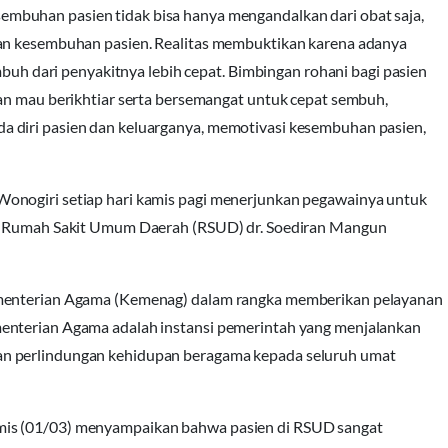
mbuhan pasien tidak bisa hanya mengandalkan dari obat saja,
kan kesembuhan pasien. Realitas membuktikan karena adanya
embuh dari penyakitnya lebih cepat. Bimbingan rohani bagi pasien
dan mau berikhtiar serta bersemangat untuk cepat sembuh,
 diri pasien dan keluarganya, memotivasi kesembuhan pasien,
onogiri setiap hari kamis pagi menerjunkan pegawainya untuk
 di Rumah Sakit Umum Daerah (RSUD) dr. Soediran Mangun
ementerian Agama (Kemenag) dalam rangka memberikan pelayanan
enterian Agama adalah instansi pemerintah yang menjalankan
an perlindungan kehidupan beragama kepada seluruh umat
mis (01/03) menyampaikan bahwa pasien di RSUD sangat