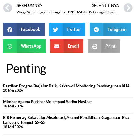
SEBELUMNYA
SELANJUTNYA
Warga Samin enggan Tulis Agama di-EKTP
PPDB MAN IC Pekalongan Diperebutkan 1.521 Peserta
Facebook
Twitter
Telegram
WhatsApp
Email
Print
Penting
Pastikan Progres Berjalan Baik, Kakanwil Monitoring Pembangunan KUA
20 Mei 2026
Mimbar Agama Buddha: Melampaui Seribu Nasihat
18 Mei 2026
BIB Kemenag Buka Jalur Akselerasi, Alumni Pendidikan Keagamaan Bisa
Langsung Tempuh S2-S3
18 Mei 2026