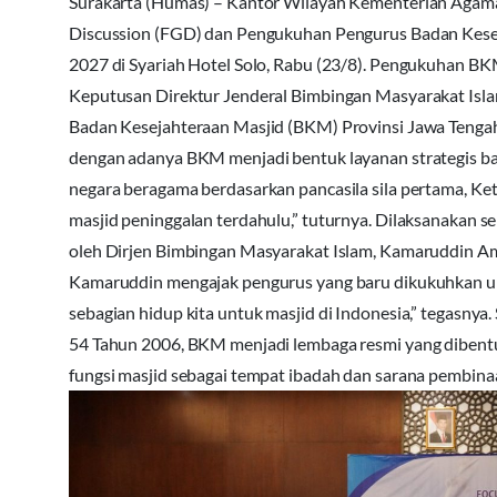
Surakarta (Humas) – Kantor Wilayah Kementerian Agama
Discussion (FGD) dan Pengukuhan Pengurus Badan Kesej
2027 di Syariah Hotel Solo, Rabu (23/8). Pengukuhan B
Keputusan Direktur Jenderal Bimbingan Masyarakat Is
Badan Kesejahteraan Masjid (BKM) Provinsi Jawa Teng
dengan adanya BKM menjadi bentuk layanan strategis b
negara beragama berdasarkan pancasila sila pertama, K
masjid peninggalan terdahulu,” tuturnya. Dilaksanakan s
oleh Dirjen Bimbingan Masyarakat Islam, Kamaruddin A
Kamaruddin mengajak pengurus yang baru dikukuhkan un
sebagian hidup kita untuk masjid di Indonesia,” tegasn
54 Tahun 2006, BKM menjadi lembaga resmi yang diben
fungsi masjid sebagai tempat ibadah dan sarana pembinaa