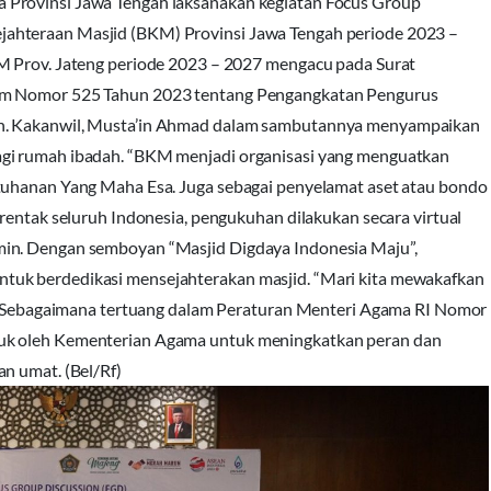
 Provinsi Jawa Tengah laksanakan kegiatan Focus Group
ahteraan Masjid (BKM) Provinsi Jawa Tengah periode 2023 –
KM Prov. Jateng periode 2023 – 2027 mengacu pada Surat
lam Nomor 525 Tahun 2023 tentang Pengangkatan Pengurus
ah. Kakanwil, Musta’in Ahmad dalam sambutannya menyampaikan
agi rumah ibadah. “BKM menjadi organisasi yang menguatkan
etuhanan Yang Maha Esa. Juga sebagai penyelamat aset atau bondo
erentak seluruh Indonesia, pengukuhan dilakukan secara virtual
min. Dengan semboyan “Masjid Digdaya Indonesia Maju”,
tuk berdedikasi mensejahterakan masjid. “Mari kita mewakafkan
ya. Sebagaimana tertuang dalam Peraturan Menteri Agama RI Nomor
tuk oleh Kementerian Agama untuk meningkatkan peran dan
n umat. (Bel/Rf)