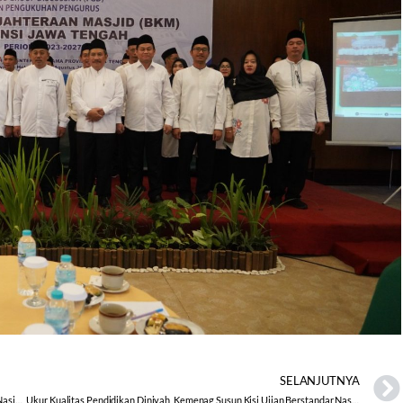
SELANJUTNYA
Myres 2023, MAS Riyadlotut Thalabah Sedan Lolos Grand Final Tingkat Nasional
Ukur Kualitas Pendidikan Diniyah, Kemenag Susun Kisi Ujian Berstandar Nasional