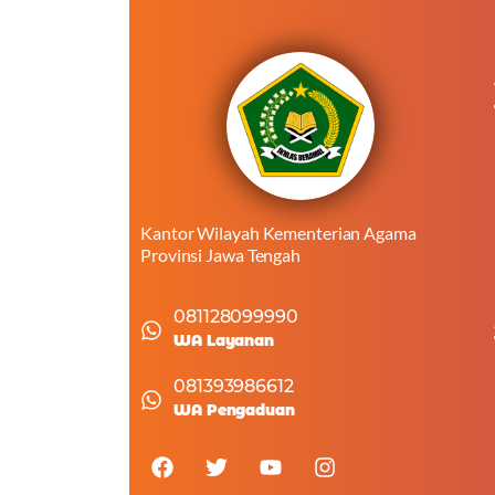
Kantor Wilayah Kementerian Agama
Provinsi Jawa Tengah
081128099990
WA Layanan
081393986612
WA Pengaduan