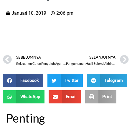
Januari 10, 2019
2:06 pm
Pengumuman
Lampiran
SEBELUMNYA
SELANJUTNYA
Rekrutmen Calon Penyuluh Agama Buddha Non Pegawai Negeri Sipil Tahun 2019
Pengumuman Hasil Seleksi Akhir CPNS 2018
Facebook
Twitter
Telegram
WhatsApp
Email
Print
Penting