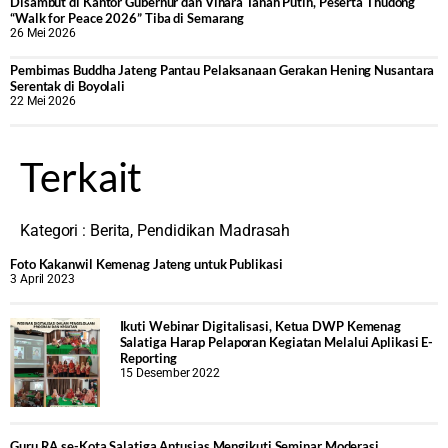
Disambut di Kantor Gubernur dan Vihara Tanah Putih, Peserta Thudong
“Walk for Peace 2026” Tiba di Semarang
26 Mei 2026
‎Pembimas Buddha Jateng Pantau Pelaksanaan Gerakan Hening Nusantara
Serentak di Boyolali
22 Mei 2026
Terkait
Kategori :
Berita
,
Pendidikan Madrasah
Foto Kakanwil Kemenag Jateng untuk Publikasi
3 April 2023
Ikuti Webinar Digitalisasi, Ketua DWP Kemenag
Salatiga Harap Pelaporan Kegiatan Melalui Aplikasi E-
Reporting
15 Desember 2022
Guru RA se-Kota Salatiga Antusias Mengikuti Seminar Moderasi