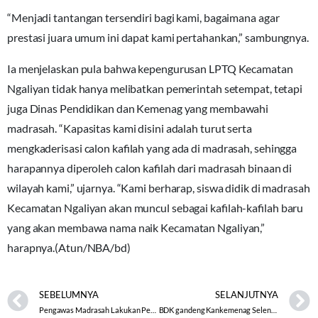
“Menjadi tantangan tersendiri bagi kami, bagaimana agar
prestasi juara umum ini dapat kami pertahankan,” sambungnya.
Ia menjelaskan pula bahwa kepengurusan LPTQ Kecamatan
Ngaliyan tidak hanya melibatkan pemerintah setempat, tetapi
juga Dinas Pendidikan dan Kemenag yang membawahi
madrasah. “Kapasitas kami disini adalah turut serta
mengkaderisasi calon kafilah yang ada di madrasah, sehingga
harapannya diperoleh calon kafilah dari madrasah binaan di
wilayah kami,” ujarnya. “Kami berharap, siswa didik di madrasah
Kecamatan Ngaliyan akan muncul sebagai kafilah-kafilah baru
yang akan membawa nama naik Kecamatan Ngaliyan,”
harapnya.(Atun/NBA/bd)
SEBELUMNYA
SELANJUTNYA
Pengawas Madrasah Lakukan Pendampingan Monitoring BOP RA Tahap 1 Tahun Anggaran 2022
BDK gandeng Kankemenag Selenggarakan Pelatihan Penggerak Moderasi Beragama