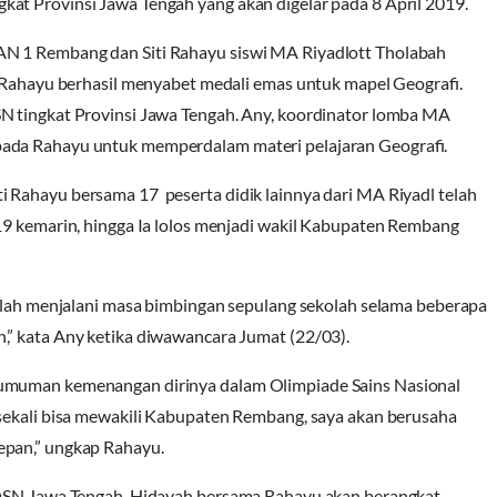
at Provinsi Jawa Tengah yang akan digelar pada 8 April 2019.
AN 1 Rembang dan Siti Rahayu siswi MA Riyadlott Tholabah
i Rahayu berhasil menyabet medali emas untuk mapel Geografi.
N tingkat Provinsi Jawa Tengah. Any, koordinator lomba MA
pada Rahayu untuk memperdalam materi pelajaran Geografi.
 Rahayu bersama 17 peserta didik lainnya dari MA Riyadl telah
19 kemarin, hingga Ia lolos menjadi wakil Kabupaten Rembang
telah menjalani masa bimbingan sepulang sekolah selama beberapa
,” kata Any ketika diwawancara Jumat (22/03).
gumuman kemenangan dirinya dalam Olimpiade Sains Nasional
 sekali bisa mewakili Kabupaten Rembang, saya akan berusaha
epan,” ungkap Rahayu.
u OSN Jawa Tengah. Hidayah bersama Rahayu akan berangkat