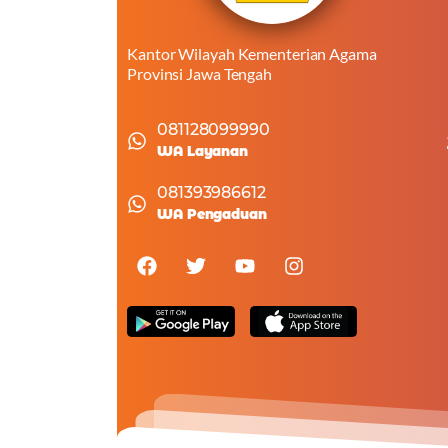
Kantor Wilayah Kementerian Agama
Provinsi Jawa Tengah
081128099990
WA Layanan
081393986612
WA Pengaduan