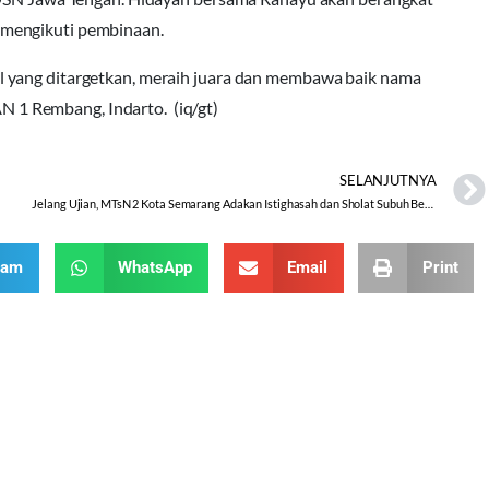
 mengikuti pembinaan.
 yang ditargetkan, meraih juara dan membawa baik nama
1 Rembang, Indarto. (iq/gt)
SELANJUTNYA
Jelang Ujian, MTsN 2 Kota Semarang Adakan Istighasah dan Sholat Subuh Berjama’ah
ram
WhatsApp
Email
Print