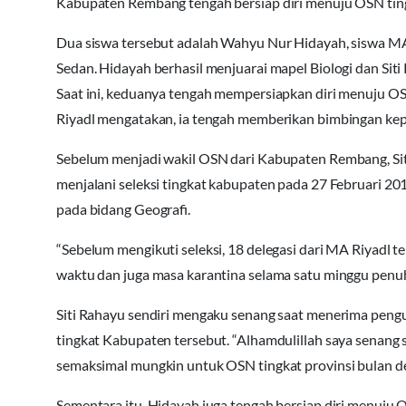
Kabupaten Rembang tengah bersiap diri menuju OSN tingk
Dua siswa tersebut adalah Wahyu Nur Hidayah, siswa M
Sedan. Hidayah berhasil menjuarai mapel Biologi dan Sit
Saat ini, keduanya tengah mempersiapkan diri menuju OS
Riyadl mengatakan, ia tengah memberikan bimbingan ke
Sebelum menjadi wakil OSN dari Kabupaten Rembang, Siti
menjalani seleksi tingkat kabupaten pada 27 Februari 20
pada bidang Geografi.
“Sebelum mengikuti seleksi, 18 delegasi dari MA Riyadl 
waktu dan juga masa karantina selama satu minggu penuh
Siti Rahayu sendiri mengaku senang saat menerima pen
tingkat Kabupaten tersebut. “Alhamdulillah saya senang
semaksimal mungkin untuk OSN tingkat provinsi bulan d
Sementara itu, Hidayah juga tengah bersiap diri menuj