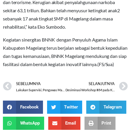
dan terorisme. Kerugian akibat penyalahgunaan narkoba
sekitar 63,1 triliun. Bahkan telah menyusur ketingkat anak2
sebanyak 17 anak tingkat SMP di Magelang dalam masa
rehabilitasi,” kata Eko Sumbodo.
Kegiatan sinergitas BNNK dengan Penyuluh Agama Islam
Kabupaten Magelang terus berjalan sebagai bentuk kepedulian
dan tugas kemanusiaan, BNNK Magelang mendukung dan siap
fasilitasi dalam bentuk kegiatan inovatif lainnya.(FS/Sua)
SEBELUMNYA
SELANJUTNYA
Lakukan Supervisi, Pengawas Madrasah Pesankan Guru Kembangkan Kreativitas
Desiminasi Workshop IKM pada KKG PAI Kecamatan Pedurungan
Facebook
Twitter
Telegram
WhatsApp
Email
Print