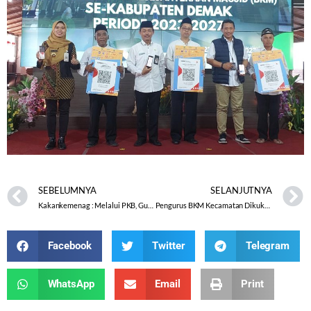
SEBELUMNYA
SELANJUTNYA
Kakankemenag : Melalui PKB, Guru IPA Harus Lebih Profesional Dan Moderat
Pengurus BKM Kecamatan Dikukuhkan
Facebook
Twitter
Telegram
WhatsApp
Email
Print