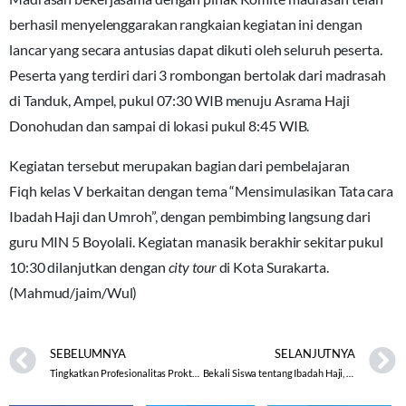
berhasil menyelenggarakan rangkaian kegiatan ini dengan
lancar yang secara antusias dapat dikuti oleh seluruh peserta.
Peserta yang terdiri dari 3 rombongan bertolak dari madrasah
di Tanduk, Ampel, pukul 07:30 WIB menuju Asrama Haji
Donohudan dan sampai di lokasi pukul 8:45 WIB.
Kegiatan tersebut merupakan bagian dari pembelajaran
Fiqh kelas V berkaitan dengan tema “Mensimulasikan Tata cara
Ibadah Haji dan Umroh”, dengan pembimbing langsung dari
guru MIN 5 Boyolali. Kegiatan manasik berakhir sekitar pukul
10:30 dilanjutkan dengan
city tour
di Kota Surakarta.
(Mahmud/jaim/Wul)
SEBELUMNYA
SELANJUTNYA
Tingkatkan Profesionalitas Proktor Menuju Sukses UAMBN-BK UNBK
Bekali Siswa tentang Ibadah Haji, MIN 5 Boyolali selengarakan Manasik.