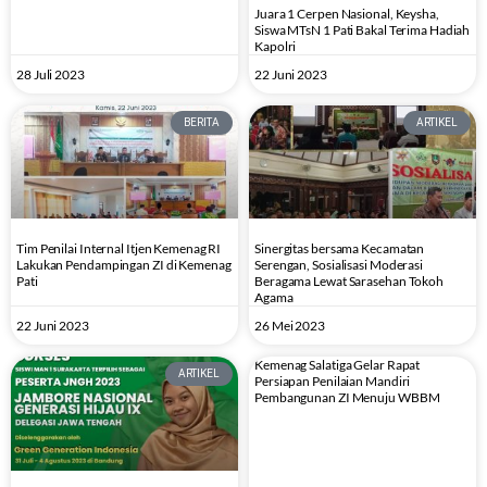
Juara 1 Cerpen Nasional, Keysha,
Siswa MTsN 1 Pati Bakal Terima Hadiah
Kapolri
28 Juli 2023
22 Juni 2023
BERITA
ARTIKEL
Tim Penilai Internal Itjen Kemenag RI
Sinergitas bersama Kecamatan
Lakukan Pendampingan ZI di Kemenag
Serengan, Sosialisasi Moderasi
Pati
Beragama Lewat Sarasehan Tokoh
Agama
22 Juni 2023
26 Mei 2023
Kemenag Salatiga Gelar Rapat
ARTIKEL
Persiapan Penilaian Mandiri
Pembangunan ZI Menuju WBBM