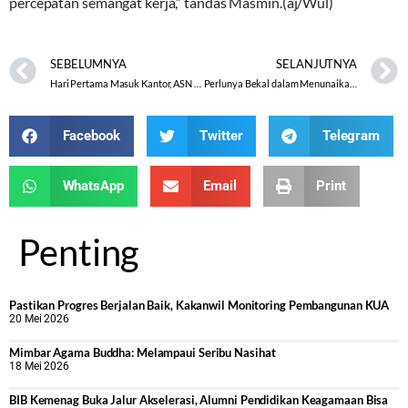
percepatan semangat kerja,” tandas Masmin.(aj/Wul)
SEBELUMNYA
SELANJUTNYA
Hari Pertama Masuk Kantor, ASN Kemenag Klaten Tidak Ada Yang Bolos
Perlunya Bekal dalam Menunaikan Ibadah Haji
Facebook
Twitter
Telegram
WhatsApp
Email
Print
Penting
Pastikan Progres Berjalan Baik, Kakanwil Monitoring Pembangunan KUA
20 Mei 2026
Mimbar Agama Buddha: Melampaui Seribu Nasihat
18 Mei 2026
BIB Kemenag Buka Jalur Akselerasi, Alumni Pendidikan Keagamaan Bisa