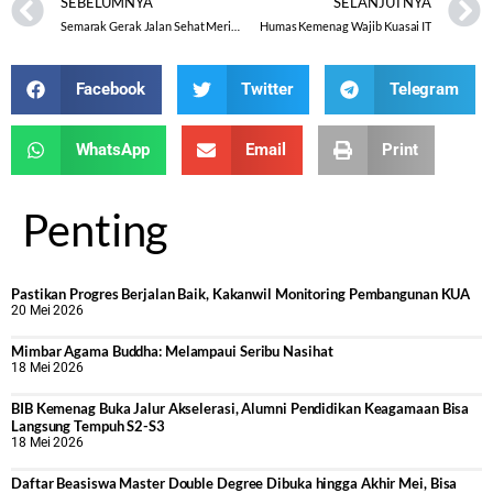
SEBELUMNYA
SELANJUTNYA
Semarak Gerak Jalan Sehat Meriahkan HAB Ke-73 di Kemenag Kab. Pati
Humas Kemenag Wajib Kuasai IT
Facebook
Twitter
Telegram
WhatsApp
Email
Print
Penting
Pastikan Progres Berjalan Baik, Kakanwil Monitoring Pembangunan KUA
20 Mei 2026
Mimbar Agama Buddha: Melampaui Seribu Nasihat
18 Mei 2026
BIB Kemenag Buka Jalur Akselerasi, Alumni Pendidikan Keagamaan Bisa
Langsung Tempuh S2-S3
18 Mei 2026
Daftar Beasiswa Master Double Degree Dibuka hingga Akhir Mei, Bisa