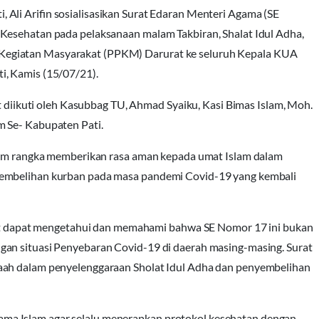
Ali Arifin sosialisasikan Surat Edaran Menteri Agama (SE
Kesehatan pada pelaksanaan malam Takbiran, Shalat Idul Adha,
Kegiatan Masyarakat (PPKM) Darurat ke seluruh Kepala KUA
i, Kamis (15/07/21).
ut diikuti oleh Kasubbag TU, Ahmad Syaiku, Kasi Bimas Islam, Moh.
m Se- Kabupaten Pati.
dalam rangka memberikan rasa aman kepada umat Islam dalam
yembelihan kurban pada masa pandemi Covid-19 yang kembali
akat dapat mengetahui dan memahami bahwa SE Nomor 17 ini bukan
gan situasi Penyebaran Covid-19 di daerah masing-masing. Surat
aah dalam penyelenggaraan Sholat Idul Adha dan penyembelihan
ma Islam agar selalu menerapkan protokol kesehatan dengan