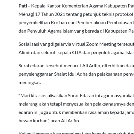
Pati –
Kepala Kantor Kementerian Agama Kabupaten Pati, 
Menag) 17 Tahun 2021 tentang petunjuk teknis protokol 
penyembelihan Kur’ban dan Pemberlakuan Pembatasan 
dan Penyuluh Agama Islam yang berada di Kabupaten Pat
Sosialisasi yang digelar via virtual Zoom Meeting terseb
Alimin dan seluruh kepala KUA dan penyuluh agama Isla
Surat edaran tersebut menurut Ali Arifin, diterbitkan 
penyelenggaraan Shalat Idul Adha dan pelaksanaan pen
meningkat.
“Mari kita sosialisasikan Surat Edaran ini agar masyar
melarang, akan tetapi menyesuaikan pelaksanaannya den
edaran ini juga untuk memberikan rasa aman kepada jam
hewan kurban,” ucap Ali Arifin.
Kakan Kemenag juga mengingatkan kepada penyuluh Aga