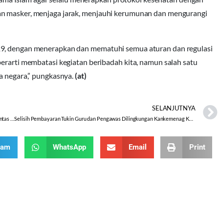
an masker, menjaga jarak, menjauhi kerumunan dan mengurangi
19, dengan menerapkan dan mematuhi semua aturan dan regulasi
berarti membatasi kegiatan beribadah kita, namun salah satu
ga negara,” pungkasnya.
(at)
SELANJUTNYA
Bersama Kemenag dan Pemda Kab. Batang, FKUB Gelar Doa Bersama Lintas Agama
Selisih Pembayaran Tukin Guru dan Pengawas Dilingkungan Kankemenag Kab. Kebumen Segera Dicairkan
ram
WhatsApp
Email
Print