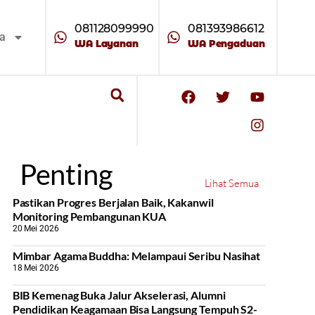
081128099990
081393986612
ta
WA Layanan
WA Pengaduan
Penting
Lihat Semua
Pastikan Progres Berjalan Baik, Kakanwil
Monitoring Pembangunan KUA
20 Mei 2026
Mimbar Agama Buddha: Melampaui Seribu Nasihat
18 Mei 2026
BIB Kemenag Buka Jalur Akselerasi, Alumni
Pendidikan Keagamaan Bisa Langsung Tempuh S2-