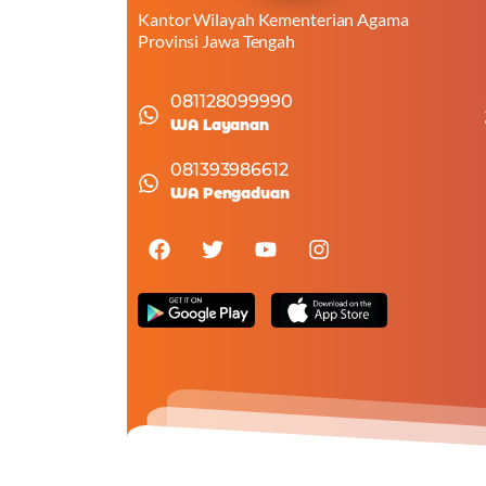
Kantor Wilayah Kementerian Agama
Provinsi Jawa Tengah
081128099990
WA Layanan
081393986612
WA Pengaduan