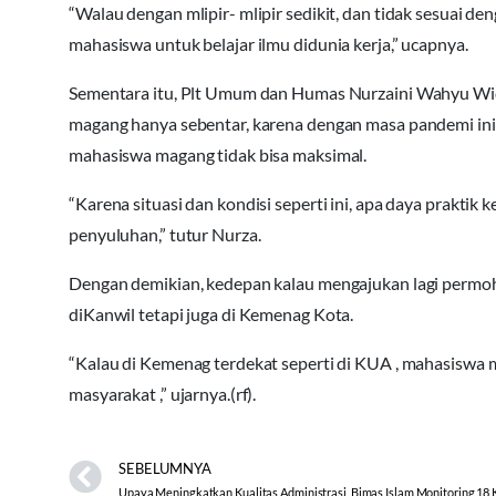
“Walau dengan mlipir- mlipir sedikit, dan tidak sesuai 
mahasiswa untuk belajar ilmu didunia kerja,” ucapnya.
Sementara itu, Plt Umum dan Humas Nurzaini Wahyu Wi
magang hanya sebentar, karena dengan masa pandemi ini
mahasiswa magang tidak bisa maksimal.
“Karena situasi dan kondisi seperti ini, apa daya prakti
penyuluhan,” tutur Nurza.
Dengan demikian, kedepan kalau mengajukan lagi permo
diKanwil tetapi juga di Kemenag Kota.
“Kalau di Kemenag terdekat seperti di KUA , mahasiswa 
masyarakat ,” ujarnya.(rf).
SEBELUMNYA