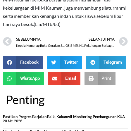
kekeluargaan di MIM Kauman, juga menyambung silaturrahmi
serta memberikan kenangan indah untuk siswa sebelum libur
hari raya besok.(Lia/MTb/bd)
SEBELUMNYA
SELANJUTNYA
Kepala Kemenag Buka Gerakan Santri Menulis di PDF Walindo Boyoletuk
OSIS MTs N 1 Pekalongan Berbagi Takjil
Facebook
Twitter
Telegram
WhatsApp
Email
Print
Penting
Pastikan Progres Berjalan Baik, Kakanwil Monitoring Pembangunan KUA
20 Mei 2026