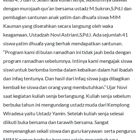
dengan murojaah qur’an bersama ustadz M.Sukron,S.Pd.I dan
pembagian santunan anak yatim dan dhuafa siswa MIM
Kauman yang diserahkan secara langsung oleh waka
keagamaan, Ustadzah Novi Astriani,S.Pd.I. Ada sejumlah 41
siswa yatim dhuafa yang berhak mendapatkan santunan.
“Program kami di bulan ramadhan ini tidak jauh beda dengan
program ramadhan sebelumnya. Intinya kami mengajak siswa
siswi untuk berlomba lomba dalam kebaikan dalam hal ibadah
dan infaq tentunya. Dan hasil dari infaq siswa juga dibagikan
kembali ke siswa dan orang yang membutuhkan.” Ujar Novi
saat kegiatan kuliah senja berlangsung. Kuliah senja sebelum
berbuka tahun ini mengundang ustadz muda dari Kemplong
Wiradesa yaitu Ustadz Yamin. Setelah kuliah senja selesai
diikuti buka bersama dan tarawih bersama. Sangat
menyenangkan sekali siswa dan guru karyawan serta pengurus
MIM Kauman berbuka bersama selain menambah rasa