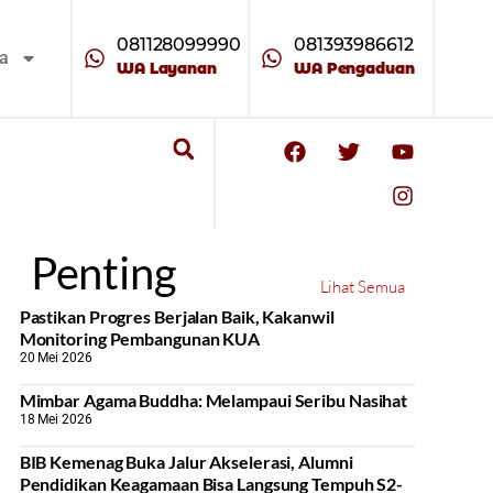
081128099990
081393986612
ta
WA Layanan
WA Pengaduan
Penting
Lihat Semua
Pastikan Progres Berjalan Baik, Kakanwil
Monitoring Pembangunan KUA
20 Mei 2026
Mimbar Agama Buddha: Melampaui Seribu Nasihat
18 Mei 2026
BIB Kemenag Buka Jalur Akselerasi, Alumni
Pendidikan Keagamaan Bisa Langsung Tempuh S2-