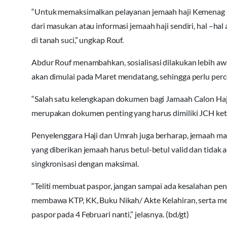
“Untuk memaksimalkan pelayanan jemaah haji Kemenag se
dari masukan atau informasi jemaah haji sendiri, hal –ha
di tanah suci,” ungkap Rouf.
Abdur Rouf menambahkan, sosialisasi dilakukan lebih awa
akan dimulai pada Maret mendatang, sehingga perlu per
“Salah satu kelengkapan dokumen bagi Jamaah Calon Haji
merupakan dokumen penting yang harus dimiliki JCH keti
Penyelenggara Haji dan Umrah juga berharap, jemaah ma
yang diberikan jemaah harus betul-betul valid dan tidak 
singkronisasi dengan maksimal.
“Teliti membuat paspor, jangan sampai ada kesalahan pen
membawa KTP, KK, Buku Nikah/ Akte Kelahiran, serta men
paspor pada 4 Februari nanti,” jelasnya. (bd/gt)