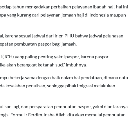
tiap tahun mengadakan perbaikan pelayanan ibadah haji, hal ini
l apa yang kurang dari pelayanan jemaah haji di Indonesia maupun
l, karena sesuai jadwal dari Irjen PHU bahwa jadwal pelunasan
cepatan pembuatan paspor bagi jamaah.
 (JCH) yang paling penting yakni paspor, karena paspor
ka akan berangkat ke tanah suci,” imbuhnya.
mpu bekerja sama dengan baik dalam hal pendataan, dimana data
ada kesalahan penulisan, sehingga pihak Imigrasi melakukan
ulisan lagi, dan persyaratan pembuatan paspor, yakni diantaranya
gisi Formulir Ferdim. Insha Allah kita akan memulai pembuatan