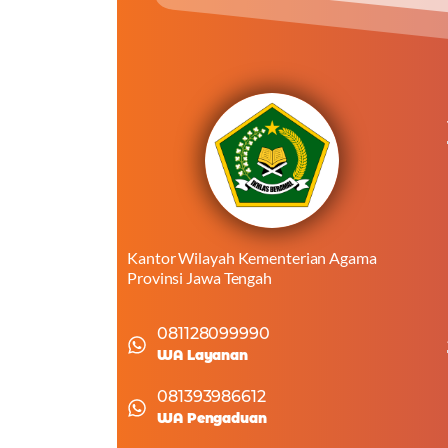
Kantor Wilayah Kementerian Agama
Provinsi Jawa Tengah
081128099990
WA Layanan
081393986612
WA Pengaduan