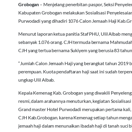
Grobogan
– Menjelang penerbitan paspor, Seksi Penye
Kabupaten Grobogan melakukan Sosialisasi Penyelesaia
Purwodadi yang dihadiri 1076 Calon Jemaah Haji Kab.Gr
Menurut laporan ketua panitia Staf PHU, Ulil Albab men
sebanyak 1.076 orang. CJH termuda bernama Mahmudah b
CJH yang tertua bernama Sukiyem yang berusia 83 tahun
“Jumlah Calon Jemaah Haji yang berangkat tahun 2019 ber
perempuan. Kuota pendaftaran haji saat ini sudah terpen
ungkap Ulil Albab.
Kepala Kemenag Kab. Grobogan yang diwakili Penyeleng
resmi, dalam arahannya menuturkan, kegiatan Sosialisas
Grand master Hotel Purwodadi merupakan pertama kali, 
CJH Kab.Grobogan. karena Kemenag setiap tahun mengada
jemaah haji dalam menunaikan ibadah haji di tanah suci 