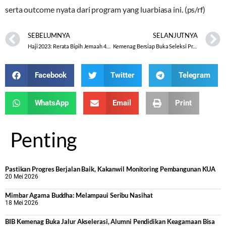
serta outcome nyata dari program yang luarbiasa ini. (ps/rf)
SEBELUMNYA
SELANJUTNYA
Haji 2023: Rerata Bipih Jemaah 49,8 Juta, Lunas Tunda 2020 Tidak Perlu Nambah
Kemenag Bersiap Buka Seleksi Program Beasiswa Santri 2023, Pendaftaran via Aplikasi Pusaka
Facebook
Twitter
Telegram
WhatsApp
Email
Print
Penting
Pastikan Progres Berjalan Baik, Kakanwil Monitoring Pembangunan KUA
20 Mei 2026
Mimbar Agama Buddha: Melampaui Seribu Nasihat
18 Mei 2026
BIB Kemenag Buka Jalur Akselerasi, Alumni Pendidikan Keagamaan Bisa