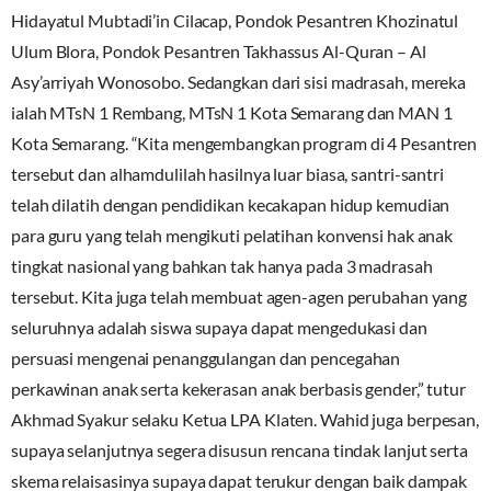
Hidayatul Mubtadi’in Cilacap, Pondok Pesantren Khozinatul
Ulum Blora, Pondok Pesantren Takhassus Al-Quran – Al
Asy’arriyah Wonosobo. Sedangkan dari sisi madrasah, mereka
ialah MTsN 1 Rembang, MTsN 1 Kota Semarang dan MAN 1
Kota Semarang. “Kita mengembangkan program di 4 Pesantren
tersebut dan alhamdulilah hasilnya luar biasa, santri-santri
telah dilatih dengan pendidikan kecakapan hidup kemudian
para guru yang telah mengikuti pelatihan konvensi hak anak
tingkat nasional yang bahkan tak hanya pada 3 madrasah
tersebut. Kita juga telah membuat agen-agen perubahan yang
seluruhnya adalah siswa supaya dapat mengedukasi dan
persuasi mengenai penanggulangan dan pencegahan
perkawinan anak serta kekerasan anak berbasis gender,” tutur
Akhmad Syakur selaku Ketua LPA Klaten. Wahid juga berpesan,
supaya selanjutnya segera disusun rencana tindak lanjut serta
skema relaisasinya supaya dapat terukur dengan baik dampak