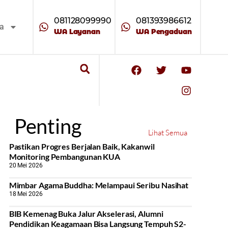
081128099990
081393986612
ta
WA Layanan
WA Pengaduan
Penting
Lihat Semua
Pastikan Progres Berjalan Baik, Kakanwil
Monitoring Pembangunan KUA
20 Mei 2026
Mimbar Agama Buddha: Melampaui Seribu Nasihat
18 Mei 2026
BIB Kemenag Buka Jalur Akselerasi, Alumni
Pendidikan Keagamaan Bisa Langsung Tempuh S2-