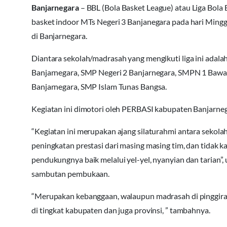
Banjarnegara
– BBL (Bola Basket League) atau Liga Bola B
basket indoor MTs Negeri 3 Banjanegara pada hari Minggu
di Banjarnegara.
Diantara sekolah/madrasah yang mengikuti liga ini adal
Banjarnegara, SMP Negeri 2 Banjarnegara, SMPN 1 Baw
Banjarnegara, SMP Islam Tunas Bangsa.
Kegiatan ini dimotori oleh PERBASI kabupaten Banjarne
“Kegiatan ini merupakan ajang silaturahmi antara sekola
peningkatan prestasi dari masing masing tim, dan tidak k
pendukungnya baik melalui yel-yel, nyanyian dan tarian”,
sambutan pembukaan.
“Merupakan kebanggaan, walaupun madrasah di pinggiran
di tingkat kabupaten dan juga provinsi, ” tambahnya.