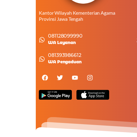
Kantor Wilayah Kementerian Agama
Provinsi Jawa Tengah
081128099990
WA Layanan
081393986612
WA Pengaduan