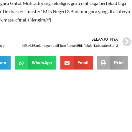
egara Gatot Muhtadi yang sekaligus guru olahraga bertekad Liga
lu Tim basket “master” MTs Negeri 3 Banjarnegara yang di asuhnya
uk masuk final. (Nangim/rf)
SELANJUTNYA
nggi
MTs.N 3 Banjarnegara Jadi Tuan Rumah BBL Pelajar Kabupaten Seri 3
ram
WhatsApp
Email
Print