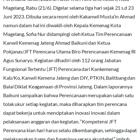
Magelang, Rabu (21/6). Digelar selama tiga hari sejak 21 s.d 23
Juni 2023. Dibuka secara resmi oleh Kakanwil Musta’in Ahmad
namun dalam hal ini diwakili oleh Kepala Kemenag Kota
Magelang, Sofia Nur didampingi oleh Ketua Tim Perencanaan
Kanwil Kemenag Jateng Ahmad Baikuni dan Ketua
Pokjanas/JFT Perencana Utama Biro Perencanaan Kemenag RI
Agus Sunaryo. Kegiatan dihadiri oleh 112 orang Jabatan
Fungsional Tertentu (JFT) Perencana dari Kankemenag
Kab/Ko, Kanwil Kemena Jateng dan DIY, PTKIN, Balitbang dan
Balai Diklat Keagamaan di Provinsi Jateng. Dalam laporannya
Baikuni sampaikan bahwa Perencanaan merupakan salah satu
tolak ukur setiap kegiatan, maka diharapkan tim perencana
dapat bekerja untuk menciptakan inovasi inovasi dalam
pelaksanaan anggaran dan kegiatan. “Kompetensi JFT
Perencana kian hari harus selalu dikembangkan, sehingga dapat
melaksanakan tugas dan fungsinya secara akuntabel,” imbuh